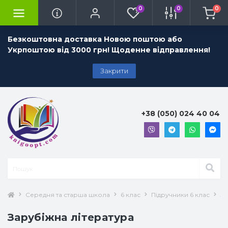
0
0
0
Безкоштовна доставка Новою поштою або
Укрпоштою від 3000 грн! Щоденне відправлення!
Закрити
+38 (050) 024 40 04
Середня та старша школа
6 клас
Підручники 6 клас
За
Зарубіжна література