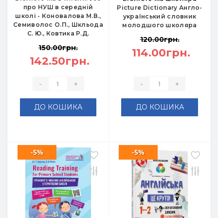
про НУШ в середній
Picture Dictionary Англо-
школі - Коновалова М.В.,
український словник
Семиволос О.П., Шкльода
молодшого школяра
С. Ю., Ковтика Р.Д.
120.00грн.
150.00грн.
114.00грн.
142.50грн.
-
+
-
+
ДО КОШИКА
ДО КОШИКА
-5%
-5%