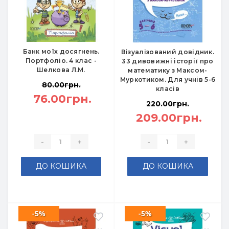
Банк моїх досягнень.
Візуалізований довідник.
Портфоліо. 4 клас -
33 дивовижні історії про
Шелкова Л.М.
математику з Максом-
Муркотиком. Для учнів 5-6
80.00грн.
класів
76.00грн.
220.00грн.
209.00грн.
-
+
-
+
ДО КОШИКА
ДО КОШИКА
-5%
-5%