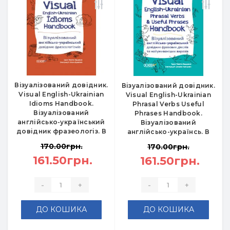
Візуалізований довідник.
Візуалізований довідник.
Visual English-Ukrainian
Visual English-Ukraіnian
Idioms Handbook.
Phrasal Verbs Useful
Візуалізований
Phrases Handbook.
англійсько-український
Візуалізований
довідник фразеологіз. В
англійсько-українсь. В
170.00грн.
170.00грн.
161.50грн.
161.50грн.
-
+
-
+
ДО КОШИКА
ДО КОШИКА