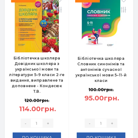
Бібліотечка школяра
Бібліотечка школяра
Довідник школяра з
Словник синонімів та
української мови та
антонімів сучасної
літератури 5–9 класи 2-ге
української мови 5–11-й
видання, виправлене та
класи
доповнене - Кондесюк
100.00грн.
Т.В.
95.00грн.
120.00грн.
114.00грн.
-
+
-
+