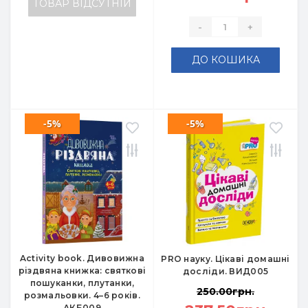
ТОВАР ВІДСУТНІЙ
-
+
ДО КОШИКА
-5%
-5%
Activity book. Дивовижна
PRO науку. Цікаві домашні
різдвяна книжка: святкові
досліди. ВИД005
пошуканки, плутанки,
250.00грн.
розмальовки. 4–6 років.
АКБ009