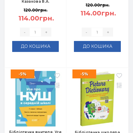
Казакова В.А.
120.00грн.
120.00грн.
114.00грн.
114.00грн.
-
+
-
+
ДО КОШИКА
ДО КОШИКА
-5%
-5%
Бібліотечка вчителя. Усе
Бібліотечка школяра