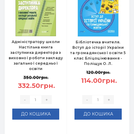
Адміністратору школи
Бібліотечка вчителя.
Настільна книга
Вступ до історії України
заступника директора з
та громадянської освіти 5
виховної роботи закладу
клас Бліцоцінювання -
загальної середньої
Поліщук О. Л.
освіти
120.00грн.
350.00грн.
114.00грн.
332.50грн.
-
+
-
+
ДО КОШИКА
ДО КОШИКА