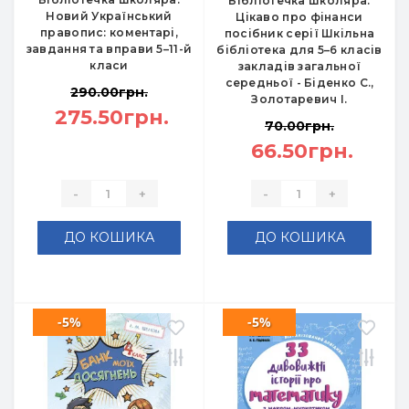
Бібліотечка школяра.
Новий Український
Цікаво про фінанси
правопис: коментарі,
посібник серії Шкільна
завдання та вправи 5–11-й
бібліотека для 5–6 класів
класи
закладів загальної
середньої - Біденко С.,
290.00грн.
Золотаревич І.
275.50грн.
70.00грн.
66.50грн.
-
+
-
+
ДО КОШИКА
ДО КОШИКА
-5%
-5%