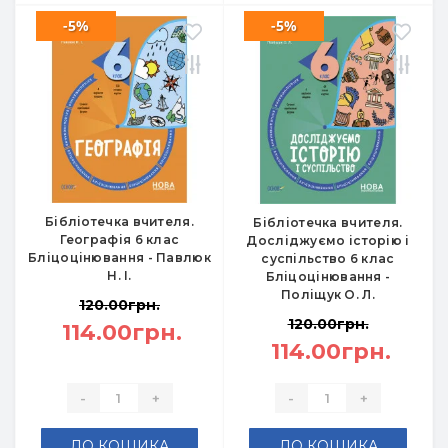
-5%
-5%
Бібліотечка вчителя.
Бібліотечка вчителя.
Географія 6 клас
Досліджуємо історію і
Бліцоцінювання - Павлюк
суспільство 6 клас
Н. І.
Бліцоцінювання -
Поліщук О. Л.
120.00грн.
120.00грн.
114.00грн.
114.00грн.
-
+
-
+
ДО КОШИКА
ДО КОШИКА