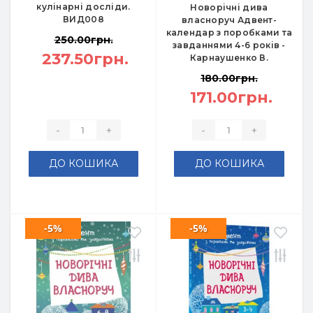
кулінарні досліди.
Новорічні дива
ВИД008
власноруч Адвент-
календар з поробками та
250.00грн.
завданнями 4-6 років -
237.50грн.
Карнаушенко В.
180.00грн.
171.00грн.
-
+
-
+
ДО КОШИКА
ДО КОШИКА
-5%
-5%