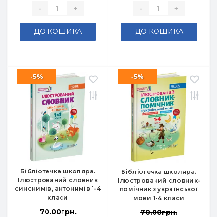
-
+
-
+
ДО КОШИКА
ДО КОШИКА
-5%
-5%
Бібліотечка школяра.
Бібліотечка школяра.
Ілюстрований словник
Ілюстрований словник-
синонимів, антонимів 1-4
помічник з української
класи
мови 1-4 класи
70.00грн.
70.00грн.