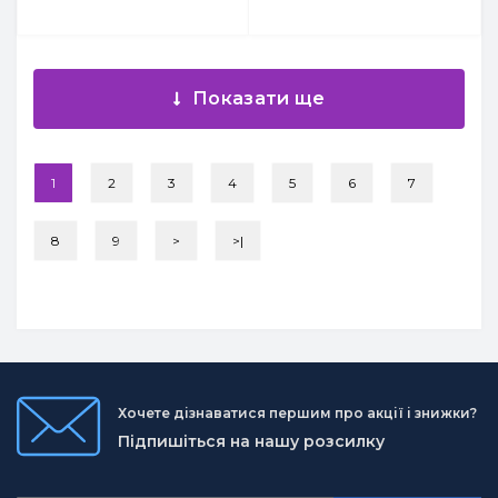
Показати ще
1
2
3
4
5
6
7
8
9
>
>|
Хочете дізнаватися першим про акції і знижки?
Підпишіться на нашу розсилку