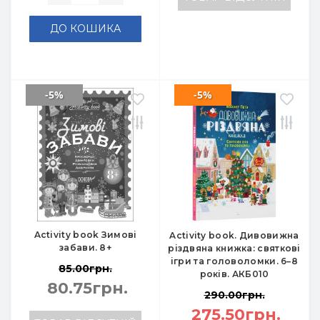
ДО КОШИКА
-5%
-5%
Activity book Зимові
Activity book. Дивовижна
забави. 8+
різдвяна книжка: святкові
ігри та головоломки. 6–8
85.00грн.
років. АКБ010
80.75грн.
290.00грн.
275.50грн.