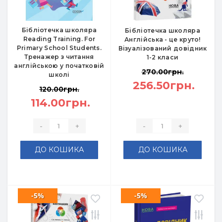
Бібліотечка школяра
Бібліотечка школяра
Reading Training. For
Англійська - це круто!
Primary School Students.
Візуалізований довідник
Тренажер з читання
1-2 класи
англійською у початковій
270.00грн.
школі
256.50грн.
120.00грн.
114.00грн.
-
+
-
+
ДО КОШИКА
ДО КОШИКА
-5%
-5%