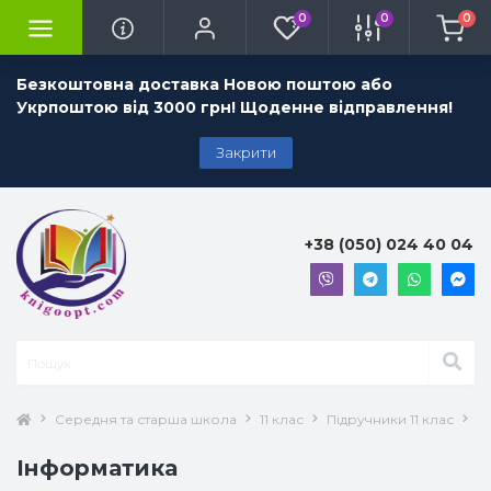
0
0
0
Безкоштовна доставка Новою поштою або
Укрпоштою від 3000 грн! Щоденне відправлення!
Закрити
+38 (050) 024 40 04
Середня та старша школа
11 клас
Підручники 11 клас
І
Інформатика