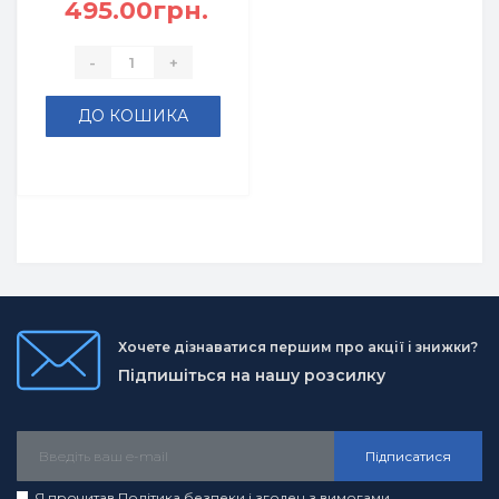
495.00грн.
-
+
ДО КОШИКА
Хочете дізнаватися першим про акції і знижки?
Підпишіться на нашу розсилку
Підписатися
Я прочитав
Політика безпеки
і згоден з вимогами