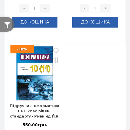
-
+
-
+
ДО КОШИКА
ДО КОШИКА
-10%
Підручник Інформатика
10-11 клас рівень
стандарту - Ривкінд Й.Я.
550.00грн.