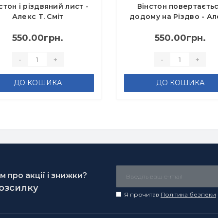
стон і різдвяний лист -
Вінстон повертаєть
Алекс Т. Сміт
додому на Різдво - А
Т. Сміт
550.00грн.
550.00грн.
-
+
-
+
ДО КОШИКА
ДО КОШИКА
 про акції і знижки?
розсилку
Я прочитав
Політика безпеки