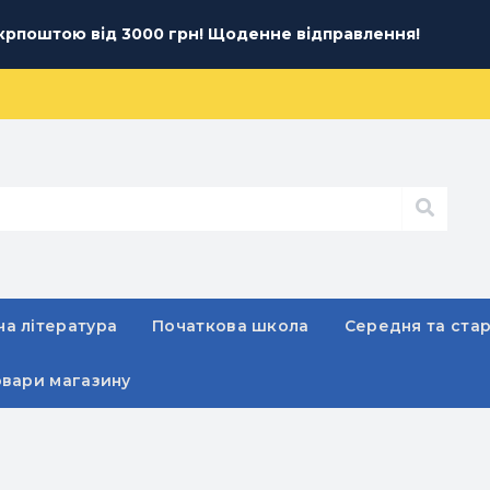
рпоштою від 3000 грн! Щоденне відправлення!
а література
Початкова школа
Середня та ста
овари магазину