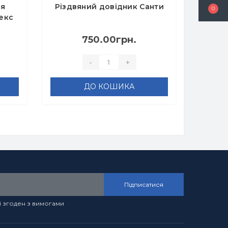
ся
Різдвяний довідник Санти
0
лекс
750.00грн.
-
+
ДО КОШИКА
Підписатися
і згоден з вимогами