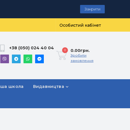
Закрити
Особистий кабінет
+38 (050) 024 40 04
0.00грн.
0
Зробити
замовлення
рша школа
Видавництва