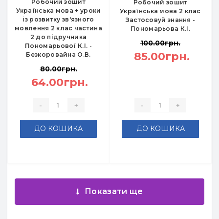
Робочий зошит
Робочий зошит
Українська мова + уроки
Українська мова 2 клас
із розвитку зв'язного
Застосовуй знання -
мовлення 2 клас частина
Пономарьова К.І.
2 до підручника
100.00грн.
Пономарьової К.І. -
85.00грн.
Безкоровайна О.В.
80.00грн.
64.00грн.
-
+
-
+
ДО КОШИКА
ДО КОШИКА
Показати ще