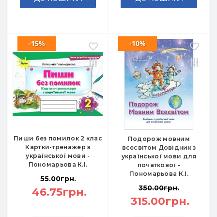
-15%
-10%
Пиши без помилок 2 клас
Подорож мовним
Картки-тренажер з
всесвітом Довідник з
української мови -
української мови для
Пономарьова К.І.
початкової -
Пономарьова К.І.
55.00грн.
350.00грн.
46.75грн.
315.00грн.