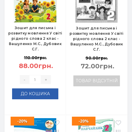
Зошит для письма і
Зошит для письма і
розвитку мовлення У світі
розвитку мовлення У світі
рідного слова 2 клас -
рідного слова 2 клас -
Вашуленко М.С., Дубовик
Вашуленко М.С., Дубовик
С.Г.
С.Г.
110.00грн.
90.00грн.
88.00грн.
72.00грн.
-
+
ТОВАР ВІДСУТНІЙ
ДО КОШИКА
-20%
-20%