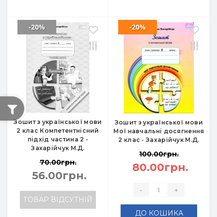
-20%
-20%
Зошит з української мови
Зошит з української мови
2 клас Компетентнісний
Мої навчальні досягнення
підхід частина 2 -
2 клас - Захарійчук М.Д.
Захарійчук М.Д.
100.00грн.
70.00грн.
80.00грн.
56.00грн.
-
+
ТОВАР ВІДСУТНІЙ
ДО КОШИКА