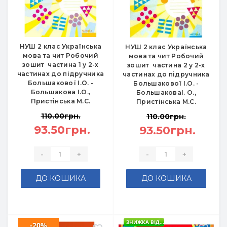
НУШ 2 клас Українська
НУШ 2 клас Українська
мова та чит Робочий
мова та чит Робочий
зошит частина 1 у 2-х
зошит частина 2 у 2-х
частинах до підручника
частинах до підручника
Большакової І.О. -
Большакової І.О. -
Большакова І.О.,
БольшаковаІ. О.,
Пристінська М.С.
Пристінська М.С.
110.00грн.
110.00грн.
93.50грн.
93.50грн.
-
+
-
+
ДО КОШИКА
ДО КОШИКА
ЗНИЖКА ВІД...
-20%