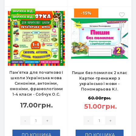
ЗНИЖКА ВІД...
-15%
ЗНИЖКА ВІД...
Пам’ятка для початкової
Пиши без помилок 2 клас
школи Українська мова
Картки-тренажер з
Синоніми, антоніми,
української мови -
омоніми, фразеологізми
Пономарьова К.І.
1-4 класи - Собчук О.С.
60.00грн.
17.00грн.
51.00грн.
-
+
-
+
ДО КОШИКА
ДО КОШИКА