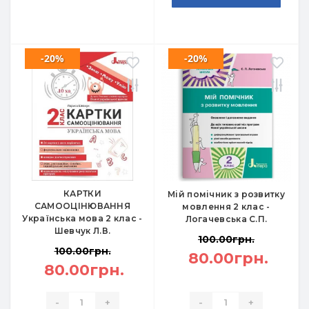
-20%
-20%
КАРТКИ
Мій помічник з розвитку
САМООЦІНЮВАННЯ
мовлення 2 клас -
Українська мова 2 клас -
Логачевська С.П.
Шевчук Л.В.
100.00грн.
100.00грн.
80.00грн.
80.00грн.
-
+
-
+