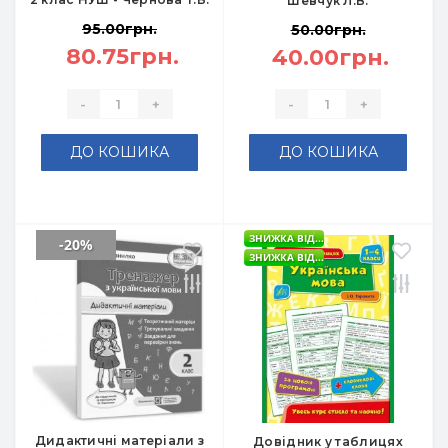
Шевчук Л.В.
95.00грн.
50.00грн.
80.75грн.
40.00грн.
-
+
-
+
ДО КОШИКА
ДО КОШИКА
ЗНИЖКА ВІД...
-20%
ЗНИЖКА ВІД...
Дидактичні матеріали з
Довідник у таблицях