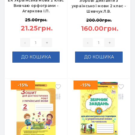
ЕК Українська мова 2 клас
Зорові диктанти з
Вивчаю орфограми -
української мови 2 клас -
Агаркова І.П.
Шевчук Л.В.
25.00грн.
200.00грн.
21.25грн.
160.00грн.
-
+
-
+
ДО КОШИКА
ДО КОШИКА
-15%
-15%