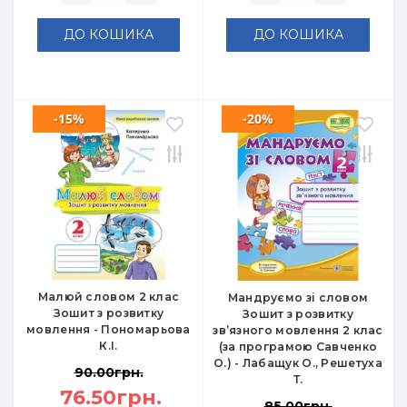
ДО КОШИКА
ДО КОШИКА
-15%
-20%
Малюй словом 2 клас
Мандруємо зі словом
Зошит з розвитку
Зошит з розвитку
мовлення - Пономарьова
зв’язного мовлення 2 клас
К.І.
(за програмою Савченко
О.) - Лабащук О., Решетуха
90.00грн.
Т.
76.50грн.
85.00грн.