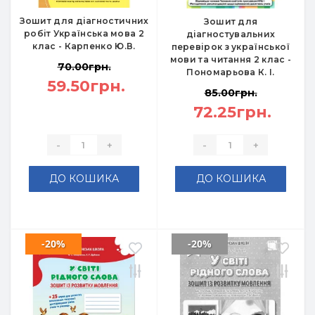
Зошит для діагностичних
Зошит для
робіт Українська мова 2
діагностувальних
клас - Карпенко Ю.В.
перевірок з української
мови та читання 2 клас -
70.00грн.
Пономарьова К. І.
59.50грн.
85.00грн.
72.25грн.
-
+
-
+
ДО КОШИКА
ДО КОШИКА
-20%
-20%