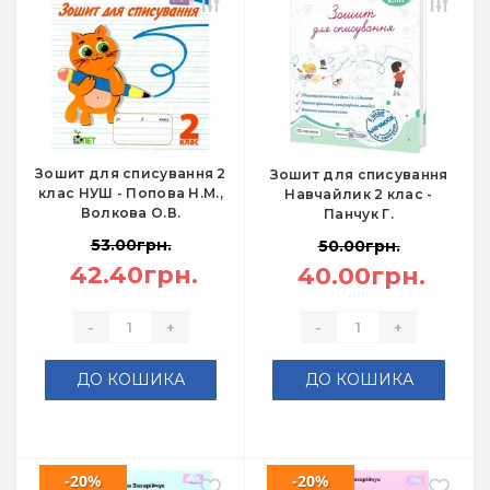
Зошит для списування 2
Зошит для списування
клас НУШ - Попова Н.М.,
Навчайлик 2 клас -
Волкова О.В.
Панчук Г.
53.00грн.
50.00грн.
42.40грн.
40.00грн.
-
+
-
+
ДО КОШИКА
ДО КОШИКА
-20%
-20%