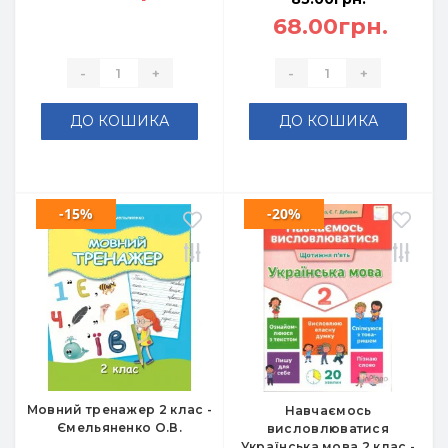
68.00грн.
-
+
-
+
ДО КОШИКА
ДО КОШИКА
-15%
-20%
Мовний тренажер 2 клас -
Навчаємось
Ємельяненко О.В.
висловлюватися
Українська мова 2 клас -