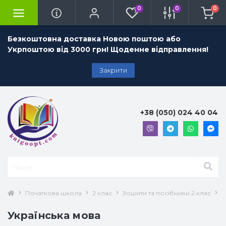
0
0
0
Безкоштовна доставка Новою поштою або
Укрпоштою від 3000 грн! Щоденне відправлення!
Закрити
+38 (050) 024 40 04
Початкова школа
2 клас
Зошити та посібники 2 клас
У
Українська мова