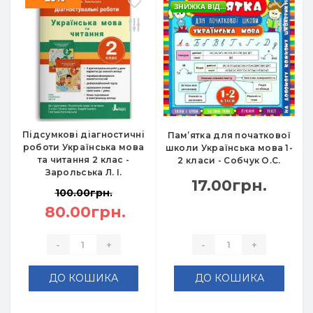
ЗНИЖКА ВІД...
Підсумкові діагностичні
Пам’ятка для початкової
роботи Українська мова
школи Українська мова 1-
та читання 2 клас -
2 класи - Собчук О.С.
Зарольська Л. І.
17.00грн.
100.00грн.
80.00грн.
-
+
-
+
ДО КОШИКА
ДО КОШИКА