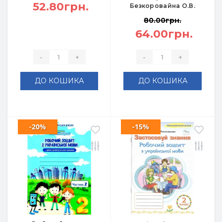
52.80грн.
Безкоровайна О.В.
80.00грн.
64.00грн.
-
+
-
+
ДО КОШИКА
ДО КОШИКА
-20%
-15%