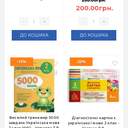
250.00грн.
200.00грн.
-
+
-
+
ДО КОШИКА
ДО КОШИКА
-15%
-20%
Веселий тренажер 5000
Діагностичні картки з
завдань Українська мова
української мови 2 клас -
2 клас НУШ - Чернова Т.В.