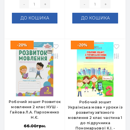
-
+
-
+
ДО КОШИКА
ДО КОШИКА
-20%
-20%
Робочий зошит Розвиток
Робочий зошит
мовлення 2 клас НУШ -
Українська мова + уроки із
Гайова Л.А. Пархоменко
розвитку зв'язного
Н.Є.
мовлення 2 клас частина 1
до підручника
66.00грн.
Пономарьової К.І. -