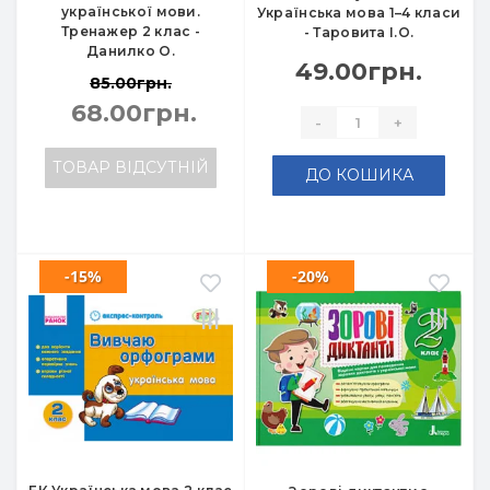
української мови.
Українська мова 1–4 класи
Тренажер 2 клас -
- Таровита І.О.
Данилко О.
49.00грн.
85.00грн.
68.00грн.
-
+
ТОВАР ВІДСУТНІЙ
ДО КОШИКА
-15%
-20%