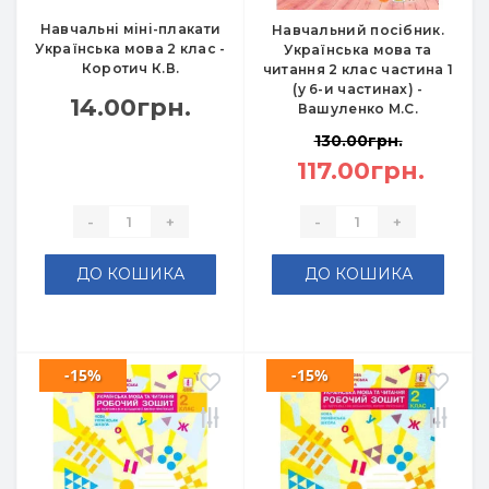
Навчальні міні-плакати
Навчальний посібник.
Українська мова 2 клас -
Українська мова та
Коротич К.В.
читання 2 клас частина 1
(у 6-и частинах) -
14.00грн.
Вашуленко М.С.
130.00грн.
117.00грн.
-
+
-
+
ДО КОШИКА
ДО КОШИКА
-15%
-15%