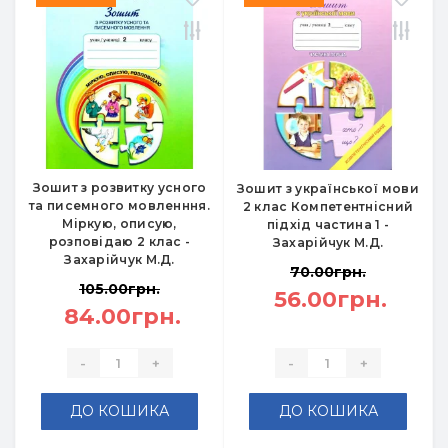
Зошит з розвитку усного
Зошит з української мови
та писемного мовленння.
2 клас Компетентнісний
Міркую, описую,
підхід частина 1 -
розповідаю 2 клас -
Захарійчук М.Д.
Захарійчук М.Д.
70.00грн.
105.00грн.
56.00грн.
84.00грн.
-
+
-
+
ДО КОШИКА
ДО КОШИКА