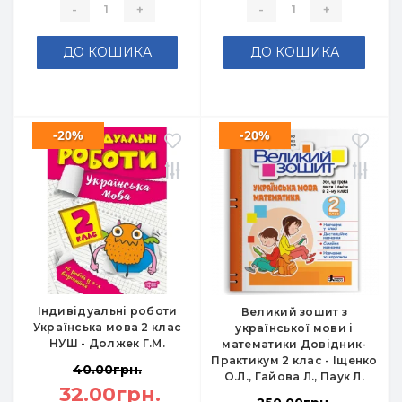
-
+
-
+
ДО КОШИКА
ДО КОШИКА
-20%
-20%
Індивідуальні роботи
Великий зошит з
Українська мова 2 клас
української мови і
НУШ - Должек Г.М.
математики Довідник-
Практикум 2 клас - Іщенко
40.00грн.
О.Л., Гайова Л., Паук Л.
32.00грн.