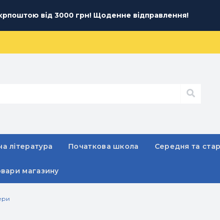
рпоштою від 3000 грн! Щоденне відправлення!
а література
Початкова школа
Середня та ста
овари магазину
ери