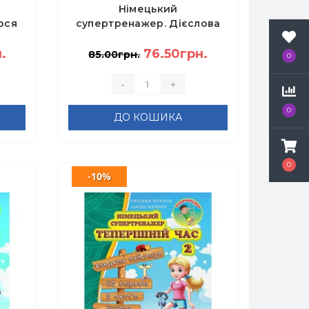
Німецький
ося
супертренажер. Дієслова
-
з відокремлюваними
.
префіксами - Дарія Гольц
76.50грн.
85.00грн.
0
-
+
0
ДО КОШИКА
0
-10%