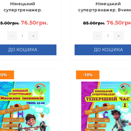
Німецький
Німецький
супертренажер.
супертренажер. Вчим
ідмінювання - Оксана
передавати минуле 
Кураш, Lukas Werner
76.50грн.
Дарія Гольц
76.50грн
5.00грн.
85.00грн.
-
+
-
+
ДО КОШИКА
ДО КОШИКА
10%
-10%