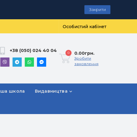
Закрити
Особистий кабінет
+38 (050) 024 40 04
0.00грн.
0
Зробити
замовлення
рша школа
Видавництва