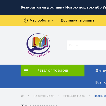
Безкоштовна доставка Новою поштою або Ук
Час роботи
Доставка та оплата
Каталог товарів
Дитяч
Всі т
Іноземні мови
Німецька мова
Тренаж