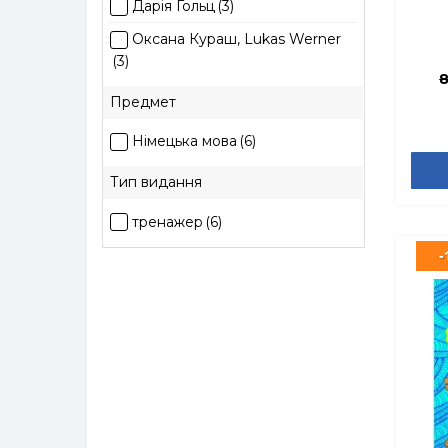
Дарія Гольц
(3)
Оксана Кураш, Lukas Werner
В
(3)
8
Предмет
Німецька мова
(6)
Тип видання
тренажер
(6)
-