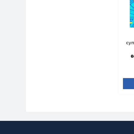
су
і
8