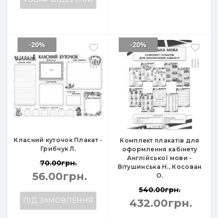
-20%
-20%
Класний куточок Плакат -
Комплект плакатів для
Грибчук Л.
оформлення кабінету
Англійської мови -
70.00грн.
Вітушинська Н., Косован
56.00грн.
О.
540.00грн.
ПІД ЗАМОВЛЕННЯ
432.00грн.