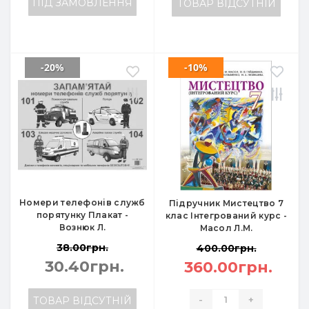
ПІД ЗАМОВЛЕННЯ
ТОВАР ВІДСУТНІЙ
-20%
-10%
Номери телефонів служб
Підручник Мистецтво 7
порятунку Плакат -
клас Інтегрований курс -
Вознюк Л.
Масол Л.М.
38.00грн.
400.00грн.
30.40грн.
360.00грн.
-
+
ТОВАР ВІДСУТНІЙ