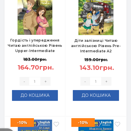
Гордість і упередження
Діти залізниці Читаю
Читаю англійською Рівень
англійською Рівень Pre-
Upper-Intermediate
Intermediate A2
183.00грн.
159.00грн.
164.70грн.
143.10грн.
-
+
-
+
ДО КОШИКА
ДО КОШИКА
-10%
-10%