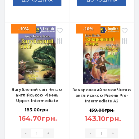
ДО КОШИКА
ДО КОШИКА
-10%
-10%
Загублений світ Читаю
Зачарований замок Читаю
англійською Рівень
англійською Рівень Pre-
Upper-Intermediate
Intermediate A2
183.00грн.
159.00грн.
164.70грн.
143.10грн.
-
+
-
+