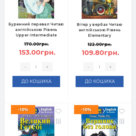
Буремний перевал Читаю
Вітер у вербах Читаю
англійською Рівень
англійською Рівень
Upper-Intermediate
Elementary
170.00грн.
122.00грн.
153.00грн.
109.80грн.
-
+
-
+
ДО КОШИКА
ДО КОШИКА
-10%
-10%