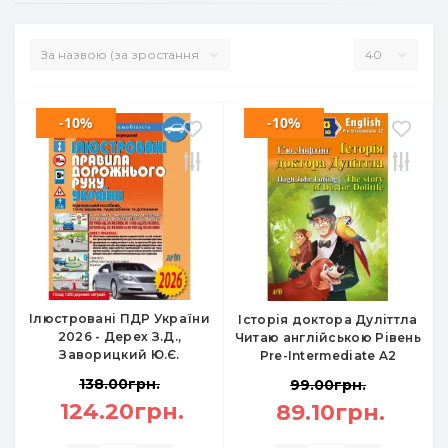
-10%
-10%
Ілюстровані ПДР України
Історія доктора Дуліттла
2026 - Дерех З.Д.,
Читаю англійською Рівень
Заворицкий Ю.Є.
Pre-Intermediate A2
138.00грн.
99.00грн.
124.20грн.
89.10грн.