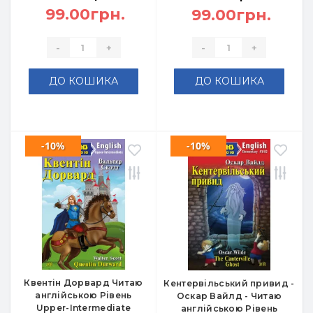
99.00грн.
99.00грн.
-
+
-
+
ДО КОШИКА
ДО КОШИКА
-10%
-10%
Квентін Дорвард Читаю
Кентервільський привид -
англійською Рівень
Оскар Вайлд - Читаю
Upper-Intermediate
англійською Рівень