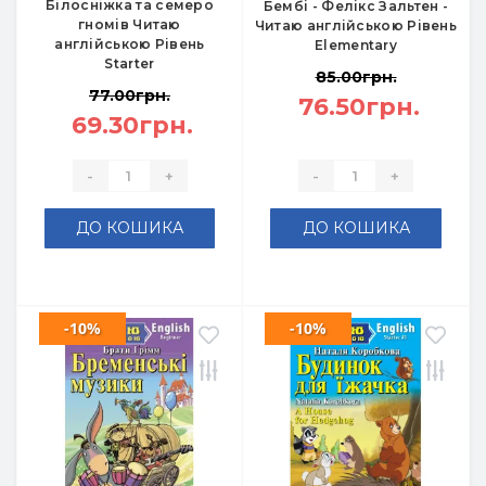
Білосніжка та семеро
Бембі - Фелікс Зальтен -
гномів Читаю
Читаю англійською Рівень
англійською Рівень
Elementary
Starter
85.00грн.
77.00грн.
76.50грн.
69.30грн.
-
+
-
+
ДО КОШИКА
ДО КОШИКА
-10%
-10%