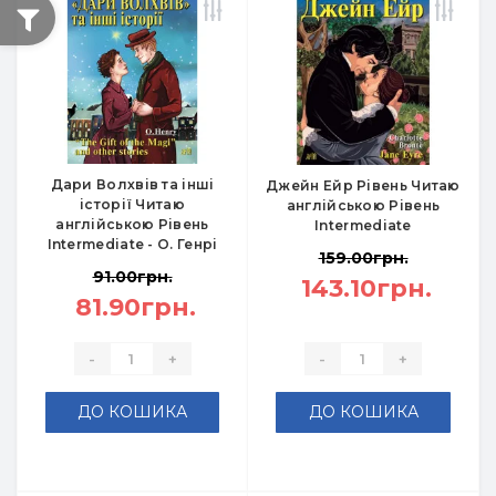
Дари Волхвів та інші
Джейн Ейр Рівень Читаю
історії Читаю
англійською Рівень
англійською Рівень
Intermediate
Intermediate - О. Генрі
159.00грн.
91.00грн.
143.10грн.
81.90грн.
-
+
-
+
ДО КОШИКА
ДО КОШИКА