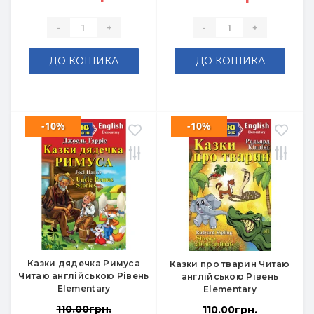
-
+
-
+
ДО КОШИКА
ДО КОШИКА
-10%
-10%
Казки дядечка Римуса
Казки про тварин Читаю
Читаю англійською Рівень
англійською Рівень
Elementary
Elementary
110.00грн.
110.00грн.