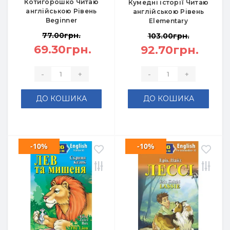
Котигорошко Читаю
Кумедні історії Читаю
англійською Рівень
англійською Рівень
Beginner
Elementary
77.00грн.
103.00грн.
69.30грн.
92.70грн.
-
+
-
+
ДО КОШИКА
ДО КОШИКА
-10%
-10%