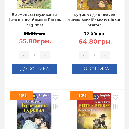
Бременські музиканти
Будинок для їжачка
Читаю англійською Рівень
Читаю англійською Рівень
Beginner
Starter
62.00грн.
72.00грн.
55.80грн.
64.80грн.
-
+
-
+
ДО КОШИКА
ДО КОШИКА
-10%
-10%