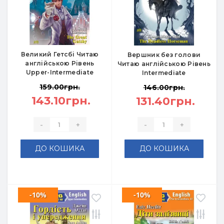
Великий Гетсбі Читаю
Вершник без голови
англійською Рівень
Читаю англійською Рівень
Upper-Intermediate
Intermediate
159.00грн.
146.00грн.
143.10грн.
131.40грн.
-
+
-
+
ДО КОШИКА
ДО КОШИКА
-10%
-10%