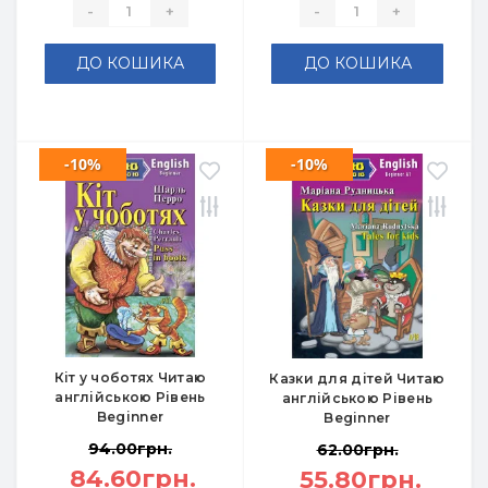
-
+
-
+
ДО КОШИКА
ДО КОШИКА
-10%
-10%
Кіт у чоботях Читаю
Казки для дітей Читаю
англійською Рівень
англійською Рівень
Beginner
Beginner
94.00грн.
62.00грн.
84.60грн.
55.80грн.