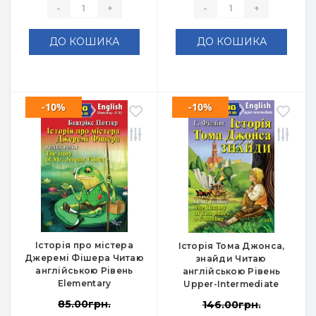
-
+
-
+
ДО КОШИКА
ДО КОШИКА
-10%
-10%
Історія про містера
Історія Тома Джонса,
Джеремі Фішера Читаю
знайди Читаю
англійською Рівень
англійською Рівень
Elementary
Upper-Intermediate
85.00грн.
146.00грн.