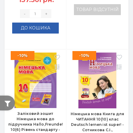
ТОВАР ВІДСУТНІЙ
-
+
ДО КОШИКА
-10%
-10%
Заліковий зошит
Німецька мова Книга для
Німецька мова до
ЧИТАННЯ 10(10) клас
підручника Hallo,Freunde!
Deutsch lernen ist super! -
10(6) Рівень стандарту -
Сотникова С.І.,