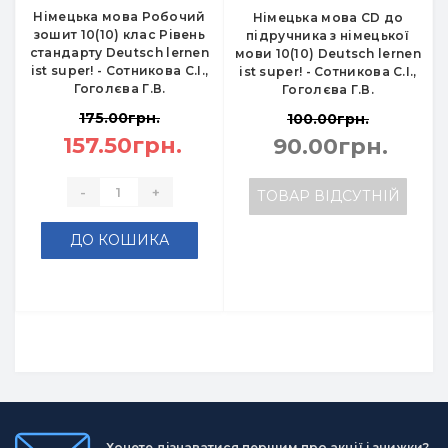
Німецька мова Робочий
Німецька мова СD до
зошит 10(10) клас Рівень
підручника з німецької
стандарту Deutsch lernen
мови 10(10) Deutsch lernen
ist super! - Сотникова С.І.,
ist super! - Сотникова С.І.,
Гоголєва Г.В.
Гоголєва Г.В.
175.00грн.
100.00грн.
157.50грн.
90.00грн.
-
+
ТОВАР ВІДСУТНІЙ
ДО КОШИКА
Хочете дізнаватися першим про акції і знижки?