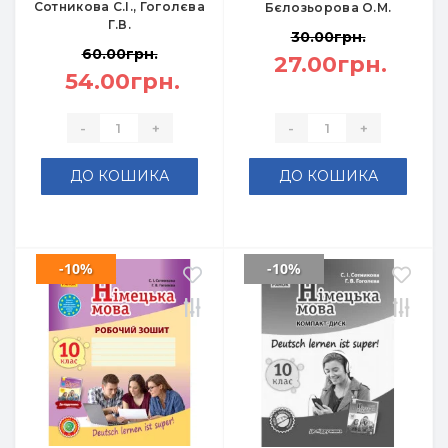
Сотникова С.І., Гоголєва
Бєлозьорова О.М.
Г.В.
30.00грн.
60.00грн.
27.00грн.
54.00грн.
-
+
-
+
ДО КОШИКА
ДО КОШИКА
-10%
-10%