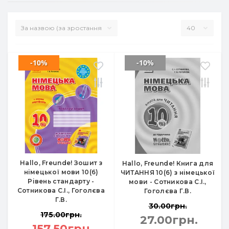
-10%
-10%
Hallo, Freunde! Зошит з
Hallo, Freunde! Книга для
німецької мови 10(6)
ЧИТАННЯ 10(6) з німецької
Рівень стандарту -
мови - Сотникова С.І.,
Сотникова С.І., Гоголєва
Гоголєва Г.В.
Г.В.
30.00грн.
175.00грн.
27.00грн.
157.50грн.