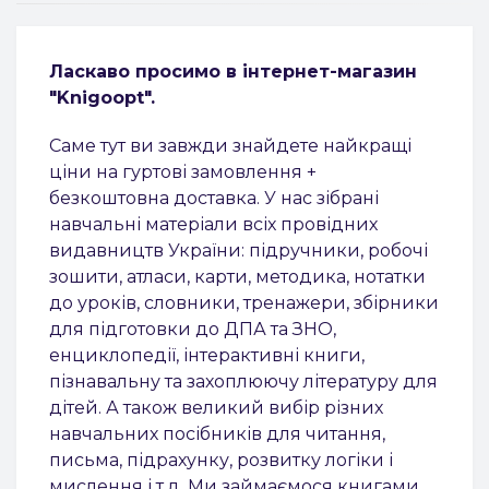
Ласкаво просимо в інтернет-магазин
"Knigoopt".
Саме тут ви завжди знайдете найкращі
ціни на гуртові замовлення +
безкоштовна доставка.
У нас зібрані
навчальні матеріали всіх провідних
видавництв України: підручники, робочі
зошити, атласи, карти, методика, нотатки
до уроків, словники, тренажери, збірники
для підготовки до ДПА та ЗНО,
енциклопедії, інтерактивні книги,
пізнавальну та захоплюючу літературу для
дітей. А також великий вибір різних
навчальних посібників для читання,
письма, підрахунку, розвитку логіки і
мислення і т.д.
Ми займаємося книгами