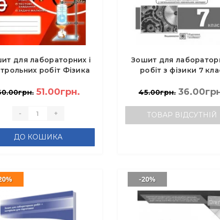
ит для лабораторних і
Зошит для лаборатор
трольних робіт Фізика
робіт з фізики 7 кла
7 клас - Сиротюк В.Д.
(менші) - Струж Н.
51.00грн.
36.00грн
60.00грн.
45.00грн.
-
+
ТОВАР ВІДСУТНІЙ
ДО КОШИКА
20%
-20%