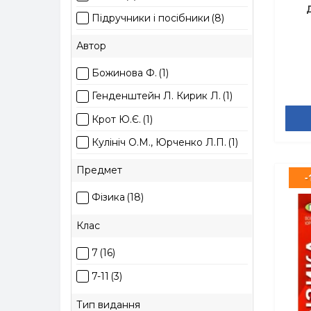
Підручники і посібники
(8)
ПЕТ
(2)
Автор
Ранок
(2)
Божинова Ф.
(1)
Торсінг
(1)
Генденштейн Л. Кирик Л.
(1)
УЛА
(1)
Крот Ю.Є.
(1)
Кулініч О.М., Юрченко Л.П.
(1)
Лящук З., Федчишин О.,
Предмет
-
Шандрук Т.
(1)
Фізика
(18)
Мацюк В., Струж Н.
(4)
Клас
Мозель О.О., Александрова
Л.П.
(1)
7
(16)
Пєєва А.Ф.
(1)
7-11
(3)
Сердюченко В.Г.
(1)
Тип видання
Сердюченко В.Г., Бойченко