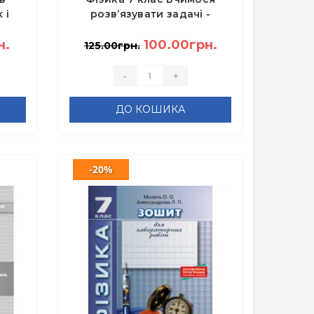
 і
розв’язувати задачі -
рот
Генденштейн Л., Кирик Л.
н.
100.00грн.
125.00грн.
-
+
ДО КОШИКА
-20%