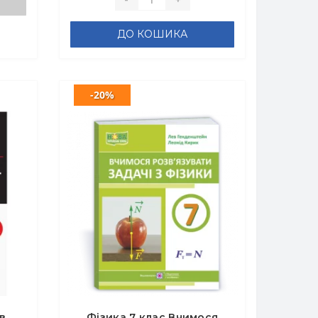
ДО КОШИКА
-20%
в
Фізика 7 клас Вчимося