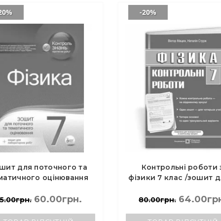
20%
-20%
шит для поточного та
Контрольні роботи 
матичного оцінювання
фізики 7 клас /зошит д
ика 7 клас - Чертіщева
учнів - Мацюк В., Стру
Т.В.
60.00грн.
64.00гр
5.00грн.
80.00грн.