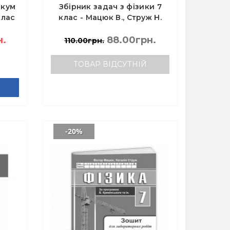
икум
Збірник задач з фізики 7
клас
клас - Мацюк В., Струж Н.
Г.
н.
88.00грн.
110.00грн.
ТОВАР ВІДСУТНІЙ
-20%