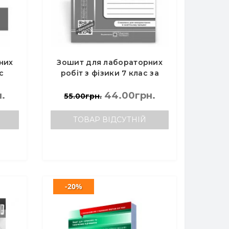
них
Зошит для лабораторних
с
робіт з фізики 7 клас за
прогр. Б. Кремінського -
.
Мацюк В., Струж Н.
44.00грн.
55.00грн.
ТОВАР ВІДСУТНІЙ
-20%