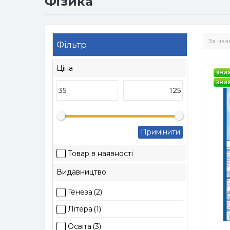
Фізика
Фільтр
Ціна
ЗНИЖ
ЗНИЖ
Примінити
Товар в наявності
Видавництво
Генеза
(2)
Літера
(1)
Освіта
(3)