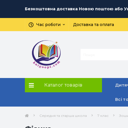
Безкоштовна доставка Новою поштою або Ук
Час роботи
Доставка та оплата
Каталог товарів
Дитяч
Всі т
Середня та старша школа
7 клас
Зоши