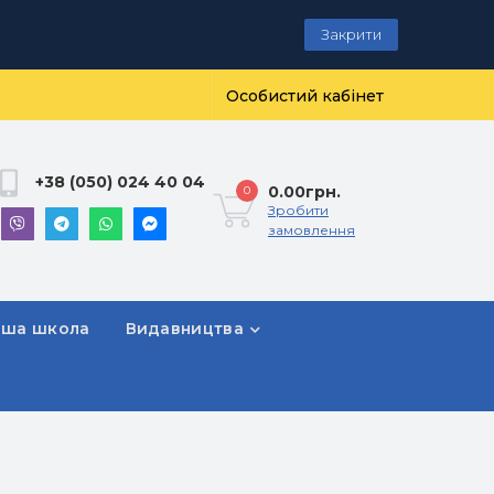
Закрити
Особистий кабінет
+38 (050) 024 40 04
0.00грн.
0
Зробити
замовлення
рша школа
Видавництва