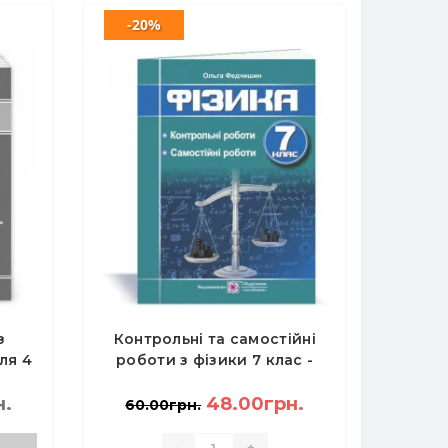
-20%
з
Контрольні та самостійні
ля 4
роботи з фізики 7 клас -
ж Н.
Федчишин О.
н.
48.00грн.
60.00грн.
-
+