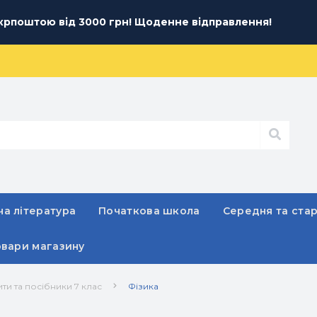
рпоштою від 3000 грн! Щоденне відправлення!
а література
Початкова школа
Середня та ста
овари магазину
ти та посібники 7 клас
Фізика