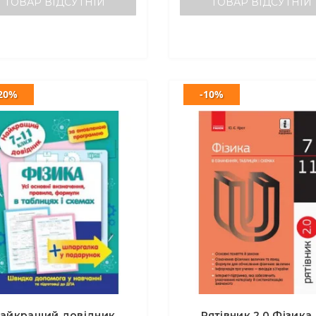
ТОВАР ВІДСУТНІЙ
ТОВАР ВІДСУТНІЙ
20%
-10%
айкращий довідник.
Рятівник 2.0 Фізика 