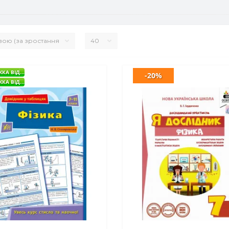
КА ВІД...
-20%
КА ВІД...