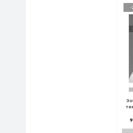
-
Зо
те
Фіз
7