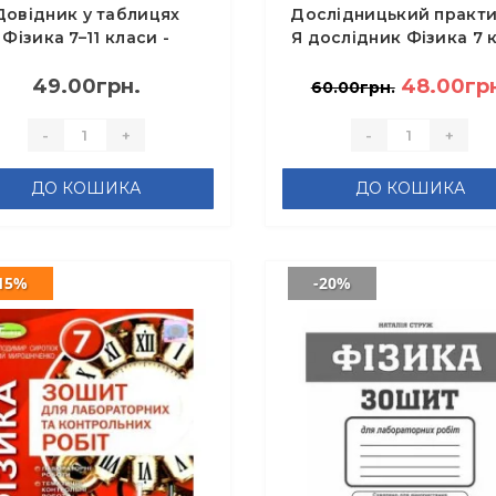
Довідник у таблицях
Дослідницький практ
Фізика 7–11 класи -
Я дослідник Фізика 7 
Столяревська Н.В.
НУШ - Сердюченко В.
49.00грн.
48.00гр
60.00грн.
-
+
-
+
ДО КОШИКА
ДО КОШИКА
15%
-20%