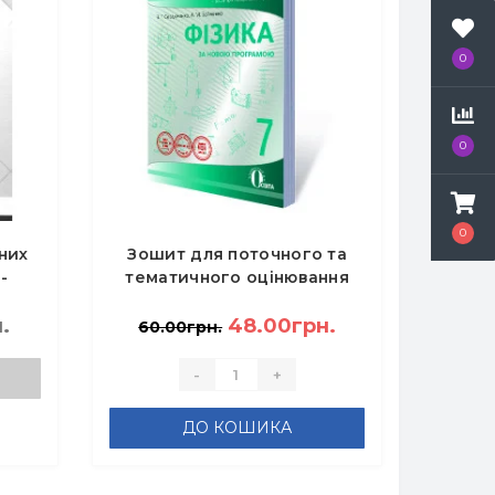
0
0
0
них
Зошит для поточного та
-
тематичного оцінювання
Фізика 7 клас + зошит для
.
лаборних робіт -
48.00грн.
60.00грн.
Сердюченко В.Г., Бойченко
А.М.
-
+
ДО КОШИКА