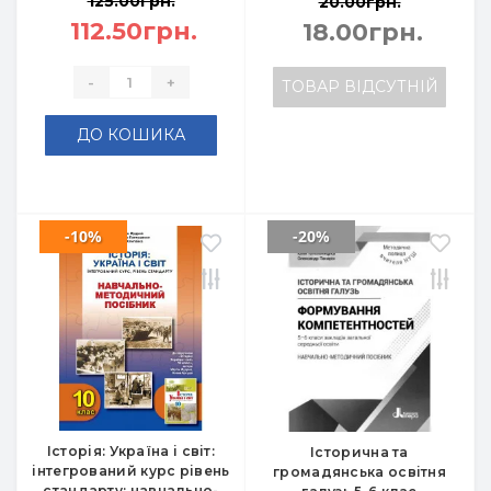
125.00грн.
20.00грн.
112.50грн.
18.00грн.
-
+
ТОВАР ВІДСУТНІЙ
ДО КОШИКА
-10%
-20%
Історія: Україна і світ:
Історична та
інтегрований курс рівень
громадянська освітня
стандарту: навчально-