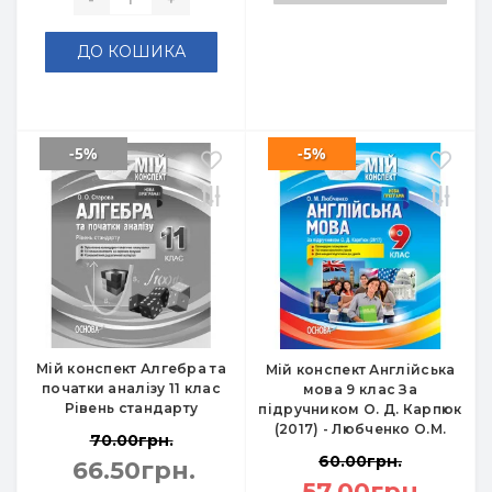
ДО КОШИКА
-5%
-5%
Мій конспект Алгебра та
Мій конспект Англійська
початки аналізу 11 клас
мова 9 клас За
Рівень стандарту
підручником О. Д. Карпюк
(2017) - Любченко О.М.
70.00грн.
60.00грн.
66.50грн.
57.00грн.