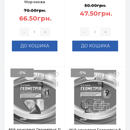
Морозова
50.00грн.
70.00грн.
47.50грн.
66.50грн.
-
+
-
+
ДО КОШИКА
ДО КОШИКА
-5%
-5%
Мій конспект Геометрія 11
Мій конспект Геометрія 9