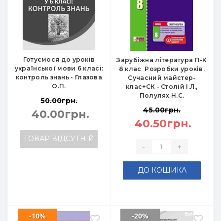
Готуємося до уроків
Зарубіжна література П-К
української мови 6 класі:
8 клас Розробки уроків.
контроль знань - Глазова
Сучасний майстер-
О.П.
клас+СК - Столій І.Л.,
Полулях Н.С.
50.00грн.
45.00грн.
40.00грн.
40.50грн.
ТОВАР ВІДСУТНІЙ
-
+
ДО КОШИКА
-10%
-20%