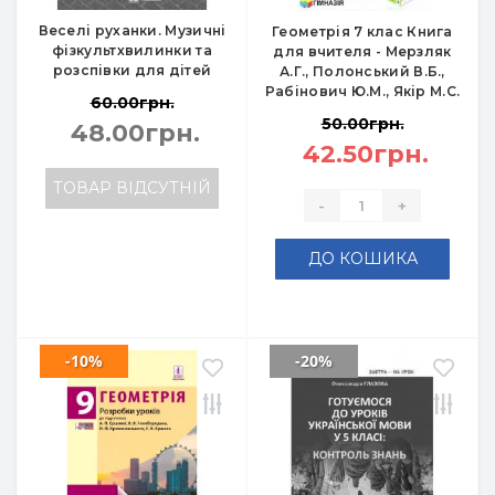
Веселі руханки. Музичні
Геометрія 7 клас Книга
фізкультхвилинки та
для вчителя - Мерзляк
розспівки для дітей
А.Г., Полонський В.Б.,
Рабінович Ю.М., Якір М.С.
60.00грн.
50.00грн.
48.00грн.
42.50грн.
ТОВАР ВІДСУТНІЙ
-
+
ДО КОШИКА
-10%
-20%