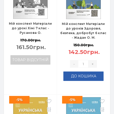
Мій конспект Матеріали
Мій конспект Матеріали
до урокі Хімі 7 клас -
до уроків Здоровя,
Русанова О.
безпека, добробут 6 клас
- Жадан О. М.
170.00грн.
150.00грн.
161.50грн.
142.50грн.
ТОВАР ВІДСУТНІЙ
-
+
ДО КОШИКА
-5%
-5%