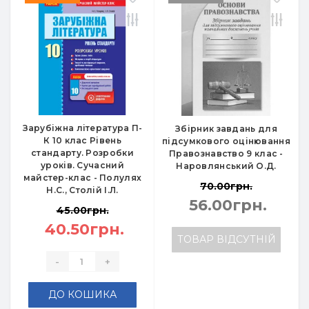
Зарубіжна література П-
Збірник завдань для
К 10 клас Рівень
підсумкового оцінювання
стандарту. Розробки
Правознавство 9 клас -
уроків. Сучасний
Наровлянський О.Д.
майстер-клас - Полулях
70.00грн.
Н.С., Столій І.Л.
56.00грн.
45.00грн.
40.50грн.
ТОВАР ВІДСУТНІЙ
-
+
ДО КОШИКА