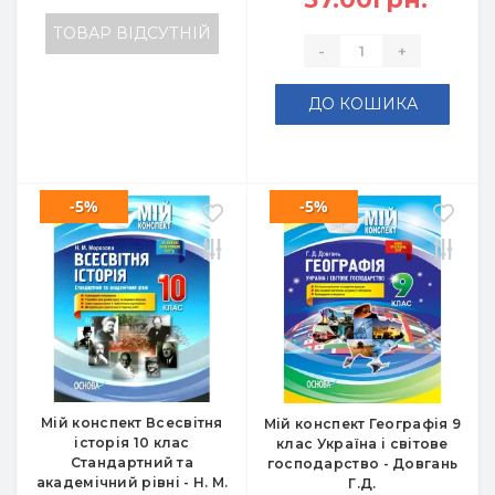
ТОВАР ВІДСУТНІЙ
-
+
ДО КОШИКА
-5%
-5%
Мій конспект Всесвітня
Мій конспект Географія 9
історія 10 клас
клас Україна і світове
Стандартний та
господарство - Довгань
академічний рівні - Н. М.
Г.Д.