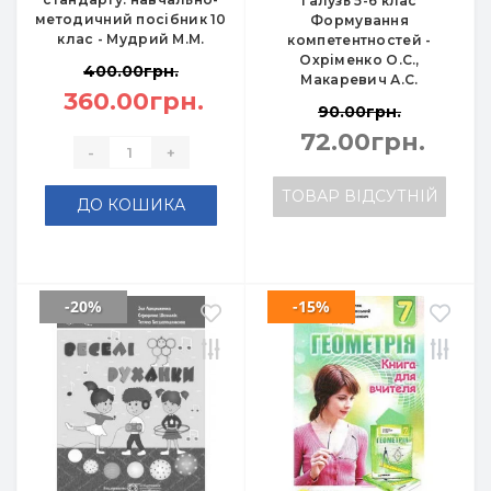
галузь 5-6 клас
методичний посібник 10
Формування
клас - Мудрий М.М.
компетентностей -
Охріменко О.С.,
400.00грн.
Макаревич А.С.
360.00грн.
90.00грн.
72.00грн.
-
+
ТОВАР ВІДСУТНІЙ
ДО КОШИКА
-20%
-15%