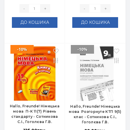
-
+
-
+
ДО КОШИКА
ДО КОШИКА
-10%
-10%
Hallo, Freunde! Німецька
Hallo, Freunde! Німецька
мова П-К 11(7) Рівень
мова Розгорнуте КТП 9(5)
стандарту - Сотникова
клас - Сотникова С.І.,
С.І., Гоголєва Г.В.
Гоголєва Г.В.