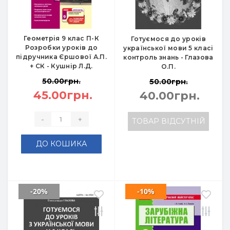
Геометрія 9 клас П-К
Готуємося до уроків
Розробки уроків до
української мови 5 класі
підручника Єршової А.П.
контроль знань - Глазова
+ СК - Кушнір Л.Д.
О.П.
50.00грн.
50.00грн.
45.00грн.
40.00грн.
-
+
ТОВАР ВІДСУТНІЙ
ДО КОШИКА
-20%
-10%