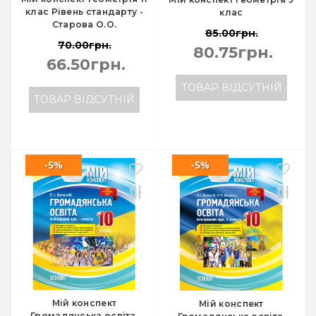
клас Рівень стандарту -
клас
Старова О.О.
85.00грн.
70.00грн.
80.75грн.
66.50грн.
ТОВАР ВІДСУТНІЙ
ТОВАР ВІДСУТНІЙ
-5%
-5%
Мій конспект
Мій конспект
Громадянська освіта.