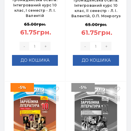
Громадянська освіта.
Інтегрований курс 10
Інтегрований курс 10
клас, I семестр - Л. І.
клас, II семестр - Л. І.
Валентій
Валентій, О.П. Мокрогуз
65.00грн.
65.00грн.
61.75грн.
61.75грн.
-
+
-
+
ДО КОШИКА
ДО КОШИКА
-5%
-5%