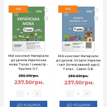
-5%
-5%
Мій конспект Матеріали
Мій конспект Матеріали
до уроків Українська
до уроків. Історія: Україна
мова 7 клас I семестр -
і світ (інтегрований курс)
Куцінко О.Г.
7 клас - Савко О.В.
250.00грн.
250.00грн.
237.50грн.
237.50грн.
-
+
-
+
ДО КОШИКА
ДО КОШИКА