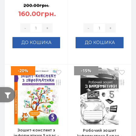
200.00грн.
160.00грн.
-
+
-
+
ДО КОШИКА
ДО КОШИКА
-20%
-15%
Зошит-конспект з
Робочий зошит
інформатики 5 клас -
Інформатика 5 клас -