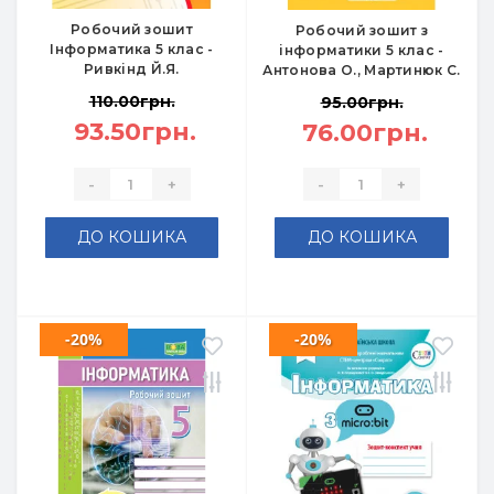
Робочий зошит
Робочий зошит з
Інформатика 5 клас -
інформатики 5 клас -
Ривкінд Й.Я.
Антонова О., Мартинюк С.
110.00грн.
95.00грн.
93.50грн.
76.00грн.
-
+
-
+
ДО КОШИКА
ДО КОШИКА
-20%
-20%