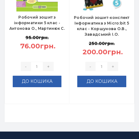
Робочий зошит з
Робочий зошит-конспект
інформатики 5 клас -
Інформатика з Micro:bit 5
Антонова О., Мартинюк С.
клас - Коршунова О.В.,
Завадський І.О.
95.00грн.
250.00грн.
76.00грн.
200.00грн.
-
+
-
+
ДО КОШИКА
ДО КОШИКА