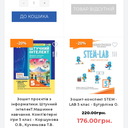
-
+
ТОВАР ВІДСУТНІЙ
ДО КОШИКА
-20%
-20%
Зошит проєктів з
Зошит-конспект STEM -
інформатики. Штучний
LAB 5 клас - Бутурліна О.
інтелекТ.Машинне
220.00грн.
навчання. Комп’ютерні
176.00грн.
ігри 5 клас - Коршунова
О.В., Кученьова Т.В.