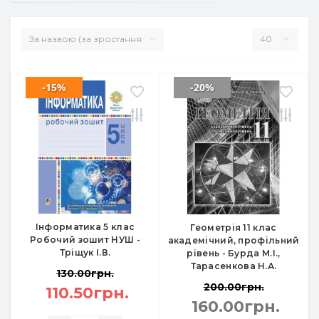
-15%
-20%
Інформатика 5 клас
Геометрія 11 клас
Робочий зошит НУШ -
академічний, профільний
Тріщук І.В.
рівень - Бурда М.І.,
Тарасенкова Н.А.
130.00грн.
200.00грн.
110.50грн.
160.00грн.