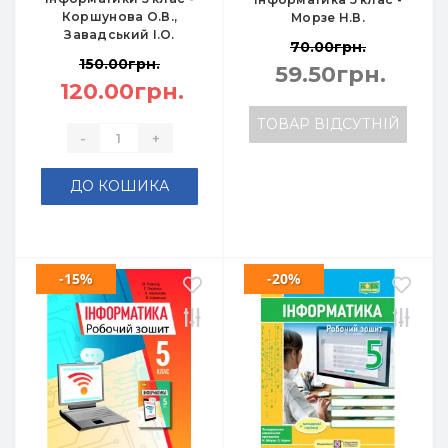
Коршунова О.В.,
Морзе Н.В.
Завадський І.О.
70.00грн.
150.00грн.
59.50грн.
120.00грн.
ТОВАР ВІДСУТНІЙ
-
+
ДО КОШИКА
-15%
-20%