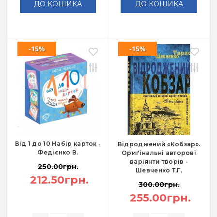
ДО КОШИКА
ДО КОШИКА
-15%
-15%
Від 1 до 10 Набір карток -
Відроджений «Кобзар».
Федієнко В.
Ориґінальні авторові
варіянти творів -
250.00грн.
Шевченко Т.Г.
212.50грн.
300.00грн.
255.00грн.