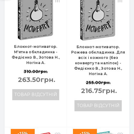
Блокнот-мотиватор.
Блокнот-мотиватор.
М'ятна обкладинка -
Рожева обкладинка. Для
Федієнко В., Зотова Н.,
всіх і кожного (без
Ногіна А.
конверту та наліпок) -
Федієнко В., Зотова Н.,
310.00грн.
Ногіна А.
263.50грн.
255.00грн.
216.75грн.
ТОВАР ВІДСУТНІЙ
ТОВАР ВІДСУТНІЙ
-15%
-15%