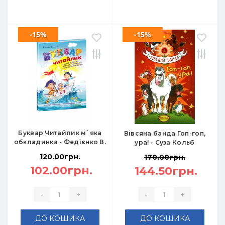
-15%
-15%
Буквар Читайлик м`яка
Вівсяна банда Гоп-гоп,
обкладинка - Федієнко В.
ура! - Суза Кольб
120.00грн.
170.00грн.
102.00грн.
144.50грн.
-
+
-
+
ДО КОШИКА
ДО КОШИКА