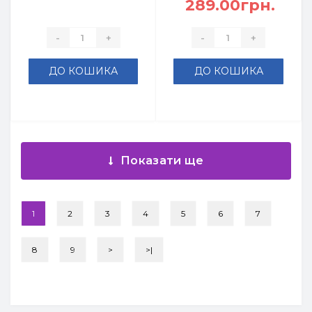
289.00грн.
-
+
-
+
ДО КОШИКА
ДО КОШИКА
Показати ще
1
2
3
4
5
6
7
8
9
>
>|