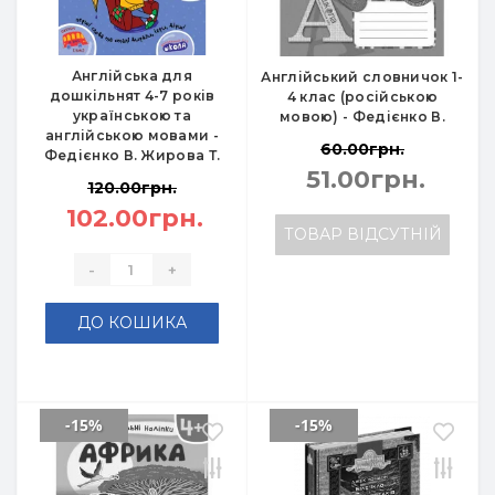
Англійська для
Англійський словничок 1-
дошкільнят 4-7 років
4 клас (російською
українською та
мовою) - Федієнко В.
англійською мовами -
60.00грн.
Федієнко В. Жирова Т.
51.00грн.
120.00грн.
102.00грн.
ТОВАР ВІДСУТНІЙ
-
+
ДО КОШИКА
-15%
-15%