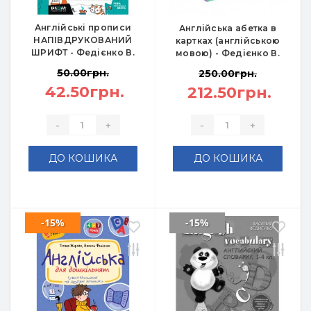
Англійські прописи
Англійська абетка в
НАПІВДРУКОВАНИЙ
картках (англійською
ШРИФТ - Федієнко В.
мовою) - Федієнко В.
50.00грн.
250.00грн.
42.50грн.
212.50грн.
-
+
-
+
ДО КОШИКА
ДО КОШИКА
-15%
-15%