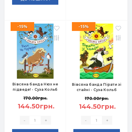
-15%
-15%
Вівсяна банда Нюх не
Вівсяна банда Пірати зі
підведе! - Суза Кольб
стайні - Суза Кольб
170.00грн.
170.00грн.
144.50грн.
144.50грн.
-
+
-
+