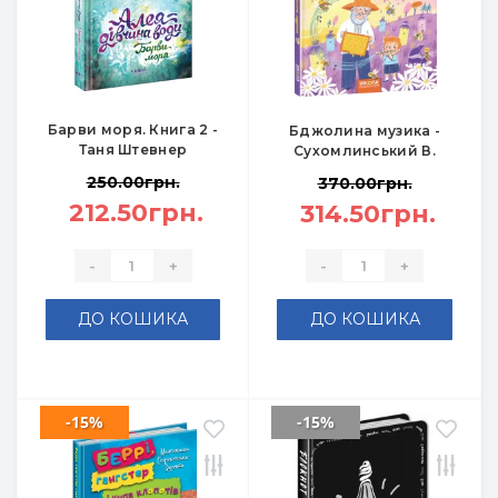
Барви моря. Книга 2 -
Бджолина музика -
Таня Штевнер
Сухомлинський В.
250.00грн.
370.00грн.
212.50грн.
314.50грн.
-
+
-
+
ДО КОШИКА
ДО КОШИКА
-15%
-15%