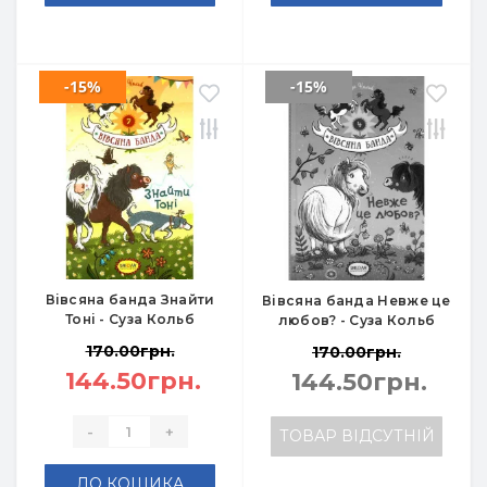
-15%
-15%
Вівсяна банда Знайти
Вівсяна банда Невже це
Тоні - Суза Кольб
любов? - Суза Кольб
170.00грн.
170.00грн.
144.50грн.
144.50грн.
-
+
ТОВАР ВІДСУТНІЙ
ДО КОШИКА