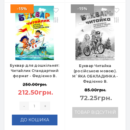
-15%
-15%
Буквар для дошкільнят:
Буквар Читайка
Читайлик Стандартний
(російською мовою).
формат - Федієнко В.
М`ЯКА ОБКЛАДИНКА -
Федієнко В.
250.00грн.
85.00грн.
212.50грн.
72.25грн.
-
+
ТОВАР ВІДСУТНІЙ
ДО КОШИКА