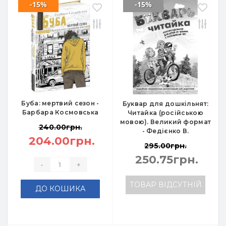
-15%
-15%
Буба: мертвий сезон -
Буквар для дошкільнят:
Барбара Космовська
Читайка (російською
мовою). Великий формат
240.00грн.
- Федієнко В.
204.00грн.
295.00грн.
250.75грн.
-
+
ТОВАР ВІДСУТНІЙ
ДО КОШИКА