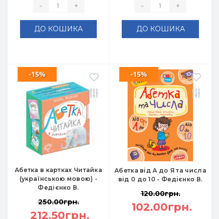
-
+
-
+
ДО КОШИКА
ДО КОШИКА
-15%
-15%
Абетка в картках Читайка
Абетка від А до Я та числа
(українською мовою) -
від 0 до 10 - Федієнко В.
Федієнко В.
120.00грн.
250.00грн.
102.00грн.
212.50грн.