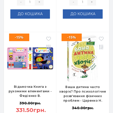
-
+
-
+
ДО КОШИКА
ДО КОШИКА
-15%
-15%
Відьмочка Книга з
Ваша дитина часто
рухомими елементами -
хворіє? Про психологічне
Федієнко В.
розв'язання фізичних
проблем - Царенко Н.
390.00грн.
340.00грн.
331.50грн.