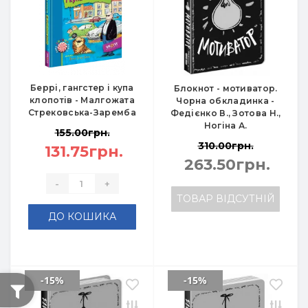
Беррі, гангстер і купа
Блокнот - мотиватор.
клопотів - Малгожата
Чорна обкладинка -
Стрековська-Заремба
Федієнко В., Зотова Н.,
Ногіна А.
155.00грн.
310.00грн.
131.75грн.
263.50грн.
-
+
ТОВАР ВІДСУТНІЙ
ДО КОШИКА
-15%
-15%