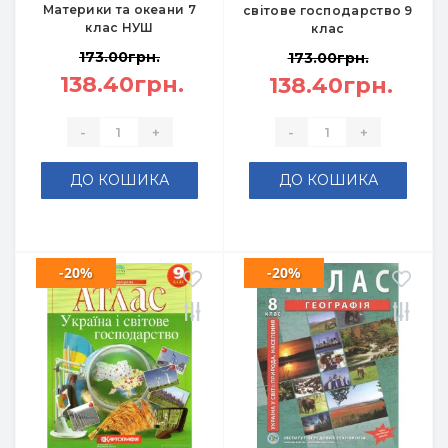
Материки та океани 7
світове господарство 9
клас НУШ
клас
173.00грн.
173.00грн.
138.40грн.
138.40грн.
-
+
-
+
ДО КОШИКА
ДО КОШИКА
-20%
-20%