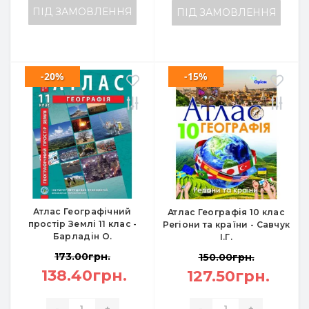
ПІД ЗАМОВЛЕННЯ
ПІД ЗАМОВЛЕННЯ
-20%
-15%
Атлас Географічний
Атлас Географія 10 клас
простір Землі 11 клас -
Регіони та країни - Савчук
Барладін О.
І.Г.
173.00грн.
150.00грн.
138.40грн.
127.50грн.
-
+
-
+