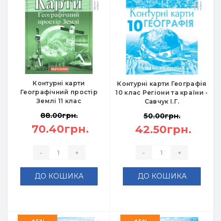
Контурні карти
Контурні карти Географія
Географічний простір
10 клас Регіони та країни -
Землі 11 клас
Савчук І.Г.
88.00грн.
50.00грн.
70.40грн.
42.50грн.
-
+
-
+
ДО КОШИКА
ДО КОШИКА