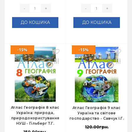
-
+
-
+
ДО КОШИКА
ДО КОШИКА
-15%
-15%
Атлас Географія 8 клас
Атлас Географія 9 клас
Україна: природа,
Україна та світове
природокористування
господарство - Савчук І.Г.
НУШ - Гільберг Т.Г.
120.00грн.