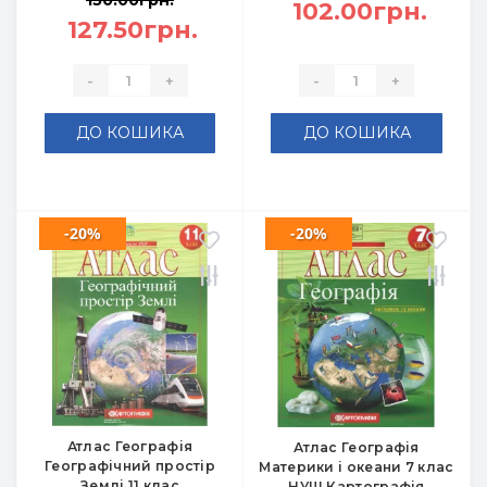
150.00грн.
102.00грн.
127.50грн.
-
+
-
+
ДО КОШИКА
ДО КОШИКА
-20%
-20%
Атлас Географія
Атлас Географія
Географічний простір
Материки і океани 7 клас
Землі 11 клас
НУШ Картографія