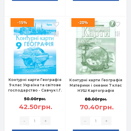
-15%
-20%
Контурні карти Географія
Контурні карти Географія
9 клас Україна та світове
Материки і океани 7 клас
господарство - Савчук І.Г.
НУШ Картографія
50.00грн.
88.00грн.
42.50грн.
70.40грн.
-
+
-
+