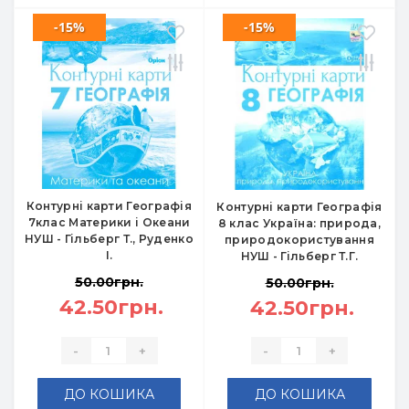
-15%
-15%
Контурні карти Географія
Контурні карти Географія
7клас Материки і Океани
8 клас Україна: природа,
НУШ - Гільберг Т., Руденко
природокористування
І.
НУШ - Гільберг Т.Г.
50.00грн.
50.00грн.
42.50грн.
42.50грн.
-
+
-
+
ДО КОШИКА
ДО КОШИКА