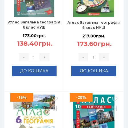
Атлас Загальна географія
Атлас Загальна географія
6 клас НУШ
6 клас НУШ
173.00грн.
217.00грн.
138.40грн.
173.60грн.
-
+
-
+
ДО КОШИКА
ДО КОШИКА
-15%
-20%