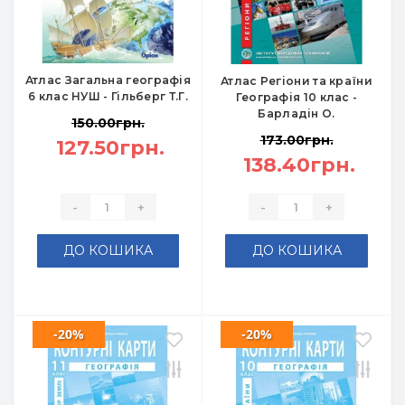
Атлас Загальна географія
Атлас Регіони та країни
6 клас НУШ - Гільберг Т.Г.
Географія 10 клас -
Барладін О.
150.00грн.
173.00грн.
127.50грн.
138.40грн.
-
+
-
+
ДО КОШИКА
ДО КОШИКА
-20%
-20%