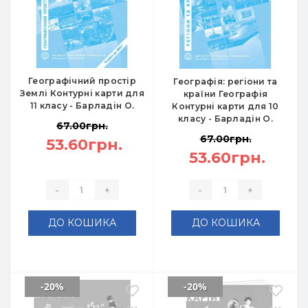
Географічний простір
Географія: регіони та
Землі Контурні карти для
країни Географія
11 класу - Барладін О.
Контурні карти для 10
класу - Барладін О.
67.00грн.
67.00грн.
53.60грн.
53.60грн.
-
+
-
+
ДО КОШИКА
ДО КОШИКА
-20%
-20%