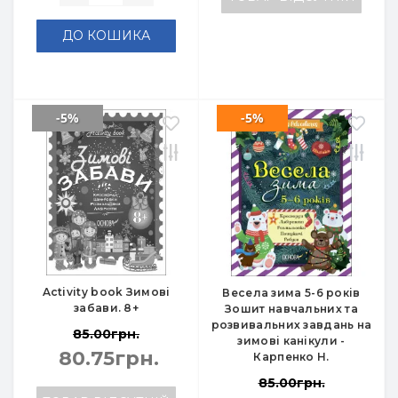
ДО КОШИКА
-5%
-5%
Activity book Зимові
Весела зима 5-6 років
забави. 8+
Зошит навчальних та
розвивальних завдань на
85.00грн.
зимові канікули -
80.75грн.
Карпенко Н.
85.00грн.