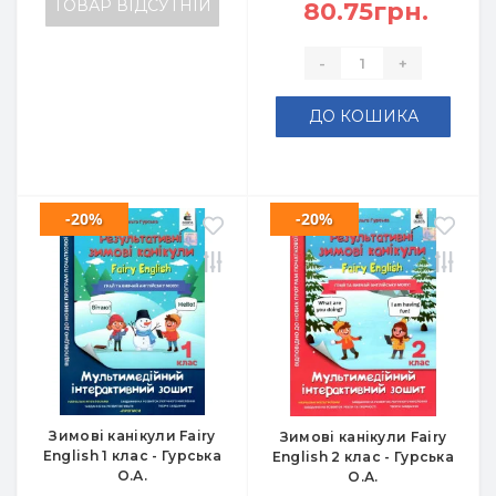
ТОВАР ВІДСУТНІЙ
80.75грн.
-
+
ДО КОШИКА
-20%
-20%
Зимові канікули Fairy
Зимові канікули Fairy
English 1 клас - Гурська
English 2 клас - Гурська
О.А.
О.А.