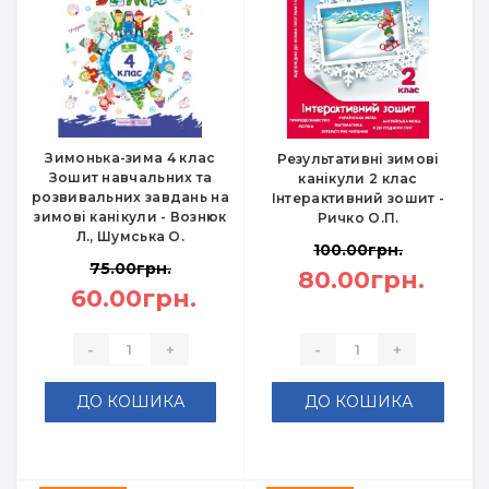
Зимонька-зима 4 клас
Результативні зимові
Зошит навчальних та
канікули 2 клас
розвивальних завдань на
Інтерактивний зошит -
зимові канікули - Вознюк
Ричко О.П.
Л., Шумська О.
100.00грн.
75.00грн.
80.00грн.
60.00грн.
-
+
-
+
ДО КОШИКА
ДО КОШИКА