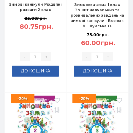
Зимові канікули Різдвяні
Зимонька-зима 1 клас
розваги 2 клас
Зошит навчальних та
розвивальних завдань на
85.00грн.
зимові канікули - Вознюк
80.75грн.
Л., Шумська О.
75.00грн.
60.00грн.
-
+
-
+
ДО КОШИКА
ДО КОШИКА
-20%
-20%