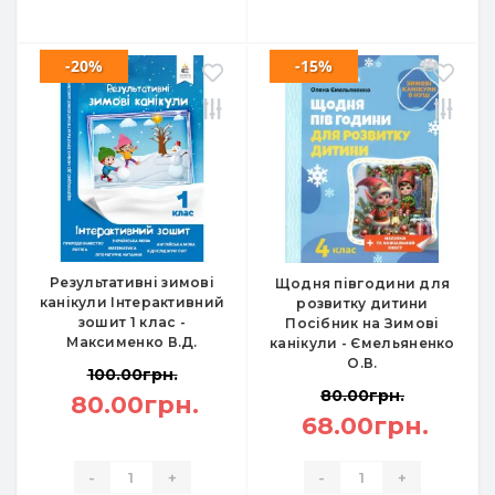
-20%
-15%
Результативні зимові
Щодня півгодини для
канікули Інтерактивний
розвитку дитини
зошит 1 клас -
Посібник на Зимові
Максименко В.Д.
канікули - Ємельяненко
О.В.
100.00грн.
80.00грн.
80.00грн.
68.00грн.
-
+
-
+