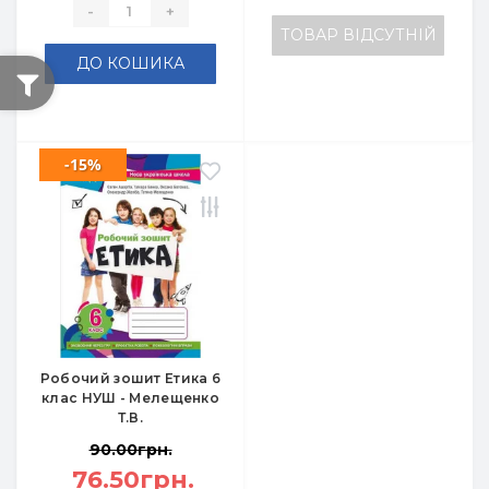
-
+
ТОВАР ВІДСУТНІЙ
ДО КОШИКА
-15%
Робочий зошит Етика 6
клас НУШ - Мелещенко
Т.В.
90.00грн.
76.50грн.