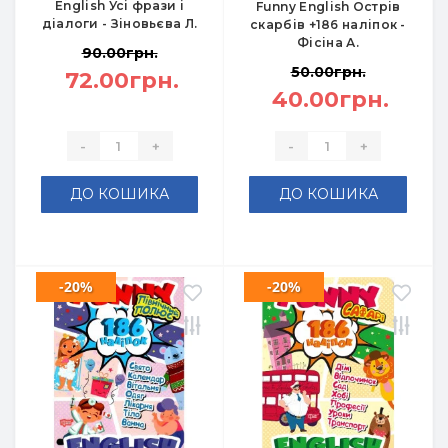
English Усі фрази і
Funny English Острів
діалоги - Зіновьєва Л.
скарбів +186 наліпок -
Фісіна А.
90.00грн.
50.00грн.
72.00грн.
40.00грн.
-
+
-
+
ДО КОШИКА
ДО КОШИКА
-20%
-20%