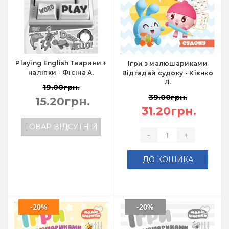
Playing English Тварини +
Ігри з малюшариками
наліпки - Фісіна А.
Відгадай судоку - Кієнко
Л.
19.00грн.
39.00грн.
15.20грн.
31.20грн.
ТОВАР ВІДСУТНІЙ
-
+
ДО КОШИКА
-20%
-20%