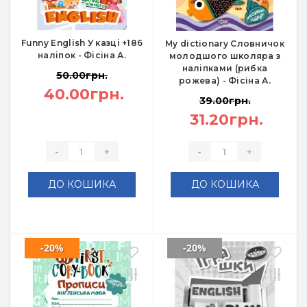
Funny English У казці +186
My dictionary Словничок
наліпок - Фісіна А.
молодшого школяра з
наліпками (рибка
50.00грн.
рожева) - Фісіна А.
40.00грн.
39.00грн.
31.20грн.
-
+
-
+
ДО КОШИКА
ДО КОШИКА
-20%
-20%