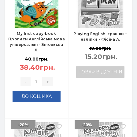
My first copy-book
Playing English Іграшки +
Прописи Англійська мова
наліпки - Фісіна А.
універсальні - Зіновьєва
19.00грн.
Л.
15.20грн.
48.00грн.
38.40грн.
ТОВАР ВІДСУТНІЙ
-
+
ДО КОШИКА
-20%
-20%