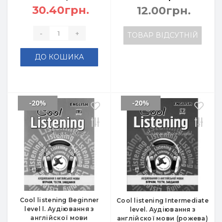
30.40грн.
12.00грн.
-
+
ТОВАР ВІДСУТНІЙ
ДО КОШИКА
-20%
-20%
Cool listening Beginner
Cool listening Intermediate
level l. Аудіювання з
level. Аудіювання з
англійскої мови
англійскої мови (рожева)