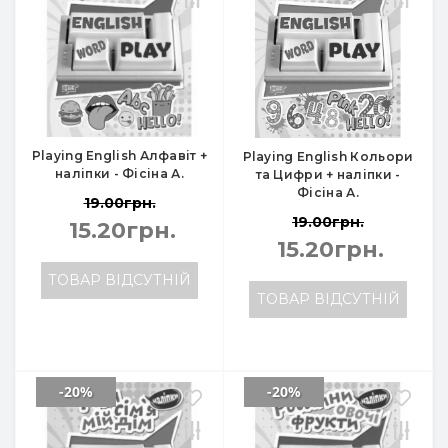
Playing English Алфавіт +
Playing English Кольори
наліпки - Фісіна А.
та Цифри + наліпки -
Фісіна А.
19.00грн.
19.00грн.
15.20грн.
15.20грн.
ТОВАР ВІДСУТНІЙ
ТОВАР ВІДСУТНІЙ
-20%
-20%