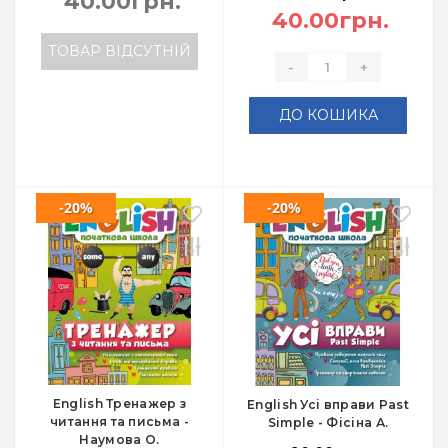
40.00грн.
40.00грн.
ТОВАР ВІДСУТНІЙ
-
+
ДО КОШИКА
-20%
-20%
English Тренажер з
English Усі вправи Past
читання та письма -
Simple - Фісіна А.
Наумова О.