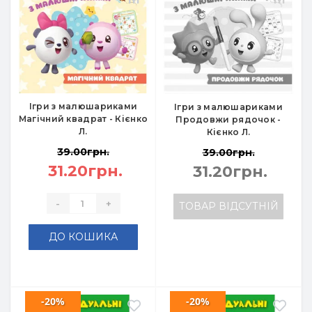
Ігри з малюшариками
Ігри з малюшариками
Магічний квадрат - Кієнко
Продовжи рядочок -
Л.
Кієнко Л.
39.00грн.
39.00грн.
31.20грн.
31.20грн.
-
+
ТОВАР ВІДСУТНІЙ
ДО КОШИКА
-20%
-20%