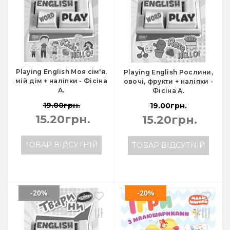
Playing English Моя сім'я,
Playing English Рослини,
мій дім + наліпки - Фісіна
овочі, фрукти + наліпки -
А.
Фісіна А.
19.00грн.
19.00грн.
15.20грн.
15.20грн.
ТОВАР ВІДСУТНІЙ
ТОВАР ВІДСУТНІЙ
-20%
-20%