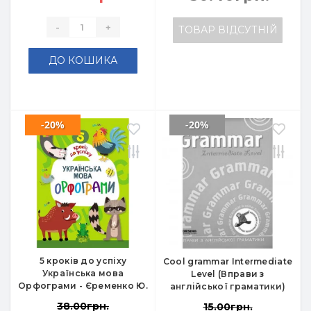
-
+
ТОВАР ВІДСУТНІЙ
ДО КОШИКА
-20%
-20%
5 кроків до успіху
Cool grammar Intermediate
Українська мова
Level (Вправи з
Орфограми - Єременко Ю.
англійської граматики)
38.00грн.
15.00грн.