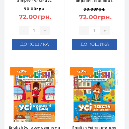
Simple - Фісіна А.
вправи - Іванова І.
90.00грн.
90.00грн.
72.00грн.
72.00грн.
-
+
-
+
ДО КОШИКА
ДО КОШИКА
-20%
-20%
English Усі розмовні теми
English Усі тексти для