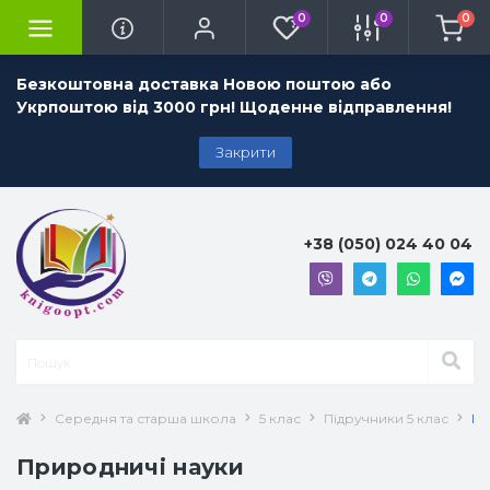
0
0
0
Безкоштовна доставка Новою поштою або
Укрпоштою від 3000 грн! Щоденне відправлення!
Закрити
+38 (050) 024 40 04
Середня та старша школа
5 клас
Підручники 5 клас
Пр
Природничі науки