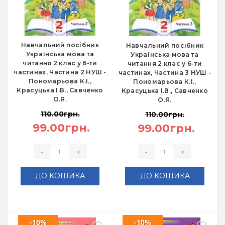
Навчальний посібник
Навчальний посібник
Українська мова та
Українська мова та
читання 2 клас у 6-ти
читання 2 клас у 6-ти
частинах, Частина 2 НУШ -
частинах, Частина 3 НУШ -
Пономарьова К.І.,
Пономарьова К.І.,
Красуцька І.В., Савченко
Красуцька І.В., Савченко
О.Я.
О.Я.
110.00грн.
110.00грн.
99.00грн.
99.00грн.
-
+
-
+
ДО КОШИКА
ДО КОШИКА
-10%
-10%