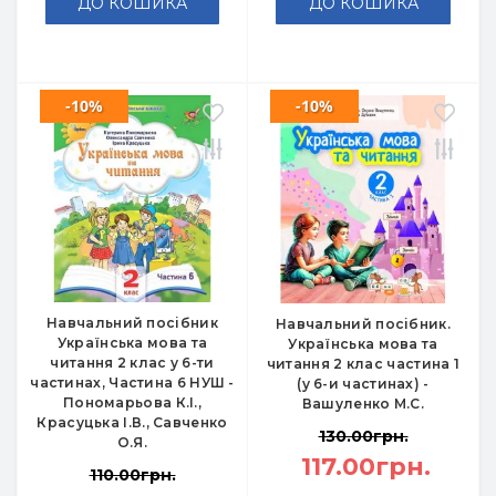
ДО КОШИКА
ДО КОШИКА
-10%
-10%
Навчальний посібник
Навчальний посібник.
Українська мова та
Українська мова та
читання 2 клас у 6-ти
читання 2 клас частина 1
частинах, Частина 6 НУШ -
(у 6-и частинах) -
Пономарьова К.І.,
Вашуленко М.С.
Красуцька І.В., Савченко
130.00грн.
О.Я.
117.00грн.
110.00грн.