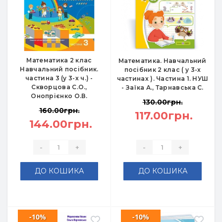
Математика 2 клас
Математика. Навчальний
Навчальний посібник.
посібник 2 клас ( у 3-х
частина 3 (у 3-х ч.) -
частинах ). Частина 1. НУШ
Скворцова С.О.,
- Заїка А., Тарнавська С.
Онопрієнко О.В.
130.00грн.
160.00грн.
117.00грн.
144.00грн.
-
+
-
+
ДО КОШИКА
ДО КОШИКА
-10%
-10%