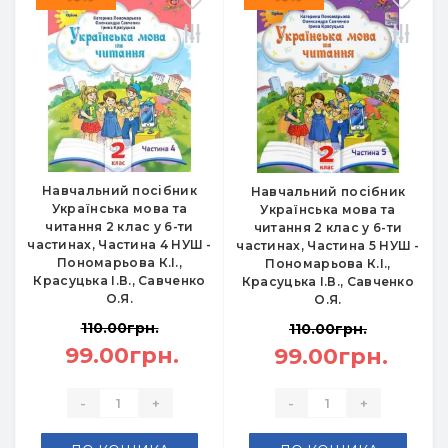
Навчальний посібник
Навчальний посібник
Українська мова та
Українська мова та
читання 2 клас у 6-ти
читання 2 клас у 6-ти
частинах, Частина 4 НУШ -
частинах, Частина 5 НУШ -
Пономарьова К.І.,
Пономарьова К.І.,
Красуцька І.В., Савченко
Красуцька І.В., Савченко
О.Я.
О.Я.
110.00грн.
110.00грн.
99.00грн.
99.00грн.
-
+
-
+