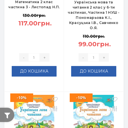
Математика 2 клас
Українська мова та
частина 3 - Листопад Н.П.
читання 2 клас у 6-ти
частинах, Частина 1 НУШ -
130.00грн.
Пономарьова К.І.,
117.00грн.
Красуцька І.В., Савченко
О.Я.
110.00грн.
99.00грн.
-
+
-
+
ДО КОШИКА
ДО КОШИКА
-10%
-10%