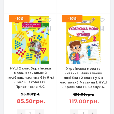
-10%
-10%
НУШ 2 клас Українська
Українська мова та
мова. Навчальний
читання. Навчальний
посібник. частина 6 (у 6 ч.)
посібник 2 клас ( у 4-х
- Большакова І.О.,
частинах ). Частина 1. НУШ
Пристінська М.С.
- Кравцова Н., Савчук А.
95.00грн.
130.00грн.
85.50грн.
117.00грн.
-
+
-
+