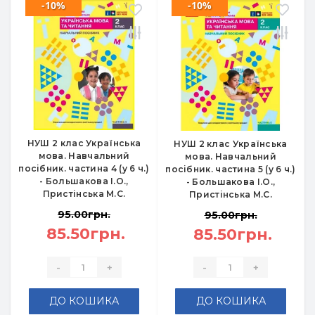
-10%
-10%
НУШ 2 клас Українська
НУШ 2 клас Українська
мова. Навчальний
мова. Навчальний
посібник. частина 4 (у 6 ч.)
посібник. частина 5 (у 6 ч.)
- Большакова І.О.,
- Большакова І.О.,
Пристінська М.С.
Пристінська М.С.
95.00грн.
95.00грн.
85.50грн.
85.50грн.
-
+
-
+
ДО КОШИКА
ДО КОШИКА