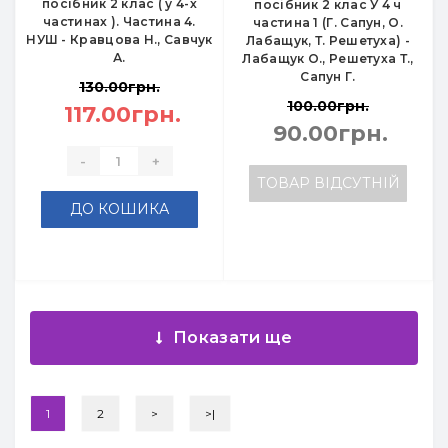
посібник 2 клас ( у 4-х
посібник 2 клас У 4 ч
частинах ). Частина 4.
частина 1 (Г. Сапун, О.
НУШ - Кравцова Н., Савчук
Лабащук, Т. Решетуха) -
А.
Лабащук О., Решетуха Т.,
Сапун Г.
130.00грн.
100.00грн.
117.00грн.
90.00грн.
-
+
ТОВАР ВІДСУТНІЙ
ДО КОШИКА
Показати ще
1
2
>
>|