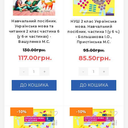
Навчальний посібник.
НУШ 2 клас Українська
Українська мова та
мова. Навчальний
читання 2 клас частина 6
посібник. частина 1 (у 6 ч.)
(у 6-и частинах) -
- Большакова І.О.,
Вашуленко М.С.
Пристінська М.С.
130.00грн.
95.00грн.
117.00грн.
85.50грн.
-
+
-
+
ДО КОШИКА
ДО КОШИКА
-10%
-10%