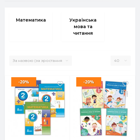
Математика
Українська
мова та
читання
-20%
-20%