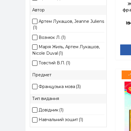
Ж
Автор
фра
Лу
Артем Лукашов, Jeanne Juliens
19
(1)
Вознюк Л.
(1)
Марія Жиль, Артем Лукашов,
Nicole Duval
(1)
Товстий В.П.
(1)
-
Предмет
Французька мова
(3)
Тип видання
Довідник
(1)
Навчальний зошит
(1)