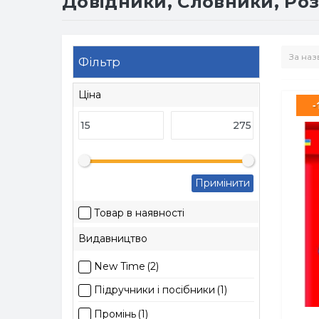
Довідники, Словники, Ро
Фільтр
Ціна
-
Примінити
Товар в наявності
Видавництво
New Time
(2)
Підручники і посібники
(1)
Промінь
(1)