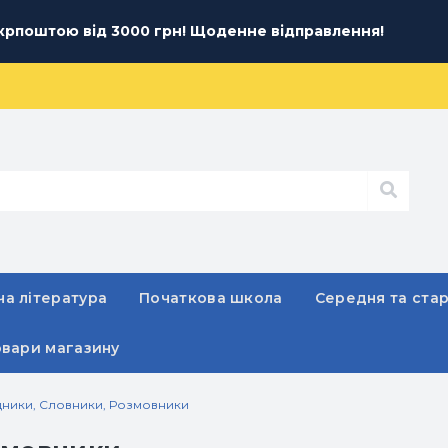
рпоштою від 3000 грн! Щоденне відправлення!
а література
Початкова школа
Середня та ста
овари магазину
дники, Словники, Розмовники