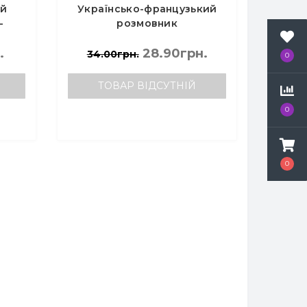
ий
Українсько-французький
-
розмовник
.
28.90грн.
34.00грн.
0
ТОВАР ВІДСУТНІЙ
0
0