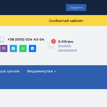
Закрити
Особистий кабінет
+38 (050) 024 40 04
0.00грн.
0
Зробити
замовлення
рша школа
Видавництва