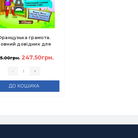
Французька грамота.
овний довідник для
атківців - Марія Жиль,
ртем Лукашов, Nicole
247.50грн.
5.00грн.
Duval
-
+
ДО КОШИКА