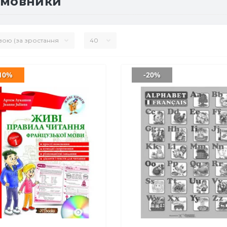
змовники
10%
-20%