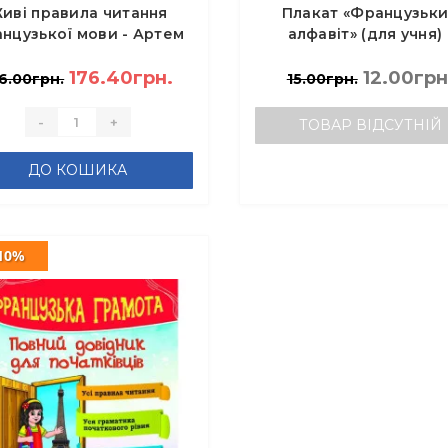
иві правила читання
Плакат «Французьк
нцузької мови - Артем
алфавіт» (для учня) 
кашов, Jeanne Juliens
Вознюк Л.
176.40грн.
12.00грн
6.00грн.
15.00грн.
-
+
ТОВАР ВІДСУТНІЙ
ДО КОШИКА
10%