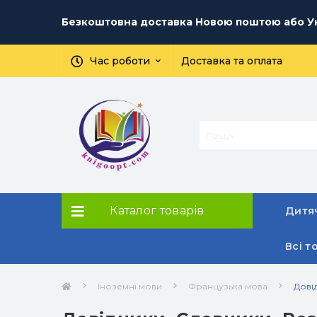
Безкоштовна доставка Новою поштою або Ук
Час роботи
Доставка та оплата
Каталог товарів
Дитяч
Всі т
Іноземні мови
Французька мова
Дові