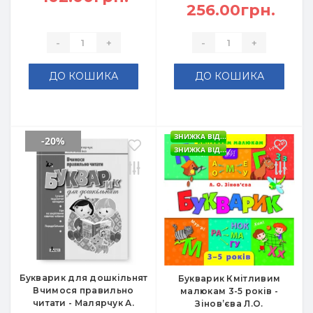
256.00грн.
-
+
-
+
ДО КОШИКА
ДО КОШИКА
ЗНИЖКА ВІД...
-20%
ЗНИЖКА ВІД...
Букварик для дошкільнят
Букварик Кмітливим
Вчимося правильно
малюкам 3-5 років -
читати - Малярчук А.
Зінов’єва Л.О.