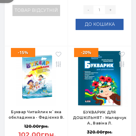
-
+
ТОВАР ВІДСУТНІЙ
ДО КОШИКА
-15%
-20%
Буквар Читайлик м`яка
БУКВАРИК ДЛЯ
обкладинка - Федієнко В.
ДОШКІЛЬНЯТ - Малярчук
А., Вавіна Л.
120.00грн.
320.00грн.
102.00грн.