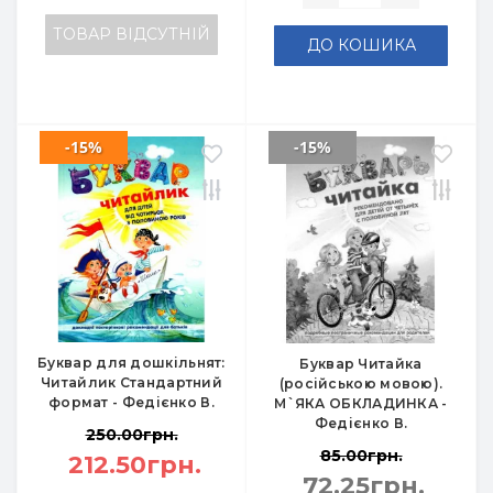
ТОВАР ВІДСУТНІЙ
ДО КОШИКА
-15%
-15%
Буквар для дошкільнят:
Буквар Читайка
Читайлик Стандартний
(російською мовою).
формат - Федієнко В.
М`ЯКА ОБКЛАДИНКА -
Федієнко В.
250.00грн.
85.00грн.
212.50грн.
72.25грн.