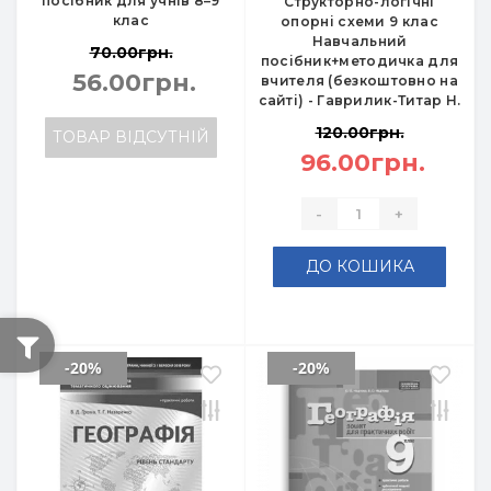
посібник для учнів 8–9
Структорно-логічні
клас
опорні схеми 9 клас
Навчальний
70.00грн.
посібник+методичка для
56.00грн.
вчителя (безкоштовно на
сайті) - Гаврилик-Титар Н.
120.00грн.
ТОВАР ВІДСУТНІЙ
96.00грн.
-
+
ДО КОШИКА
-20%
-20%