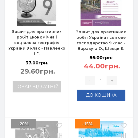
Зошит для практичних
Зошит для практичних
робіт Економічна і
робіт Україна і світове
соціальна географія
господарство 9 клас -
України 9 клас - Павленко
Варакута О., Швець Є.
І.Г.
55.00грн.
37.00грн.
44.00грн.
29.60грн.
-
+
ТОВАР ВІДСУТНІЙ
ДО КОШИКА
-20%
-15%