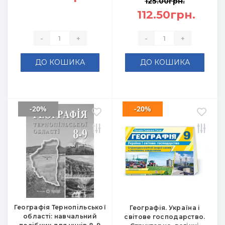
125.00грн.
112.50грн.
-
+
-
+
ДО КОШИКА
ДО КОШИКА
-20%
-20%
Географія Тернопільської
Географія. Україна і
області: навчальний
світове господарство.