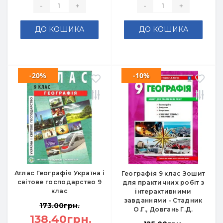
-
+
-
+
ДО КОШИКА
ДО КОШИКА
-20%
-10%
Атлас Географія Україна і
Географія 9 клас Зошит
світове господарство 9
для практичних робіт з
клас
інтерактивними
завданнями - Стадник
173.00грн.
О.Г., Довгань Г.Д.
138.40грн.