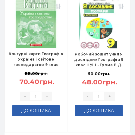
Контурні карти Географія
Робочий зошит учня Я
Україна і світове
дослідник Географія 9
господарство 9 клас
клас НУШ - Грома В.Д.
88.00грн.
60.00грн.
70.40грн.
48.00грн.
-
+
-
+
ДО КОШИКА
ДО КОШИКА