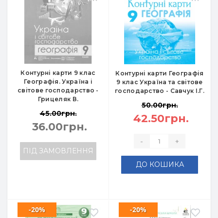
Контурні карти 9 клас
Контурні карти Географія
Географія. Україна і
9 клас Україна та світове
світове господарство -
господарство - Савчук І.Г.
Грицеляк В.
50.00грн.
45.00грн.
42.50грн.
36.00грн.
-
+
ПІД ЗАМОВЛЕННЯ
ДО КОШИКА
-20%
-20%