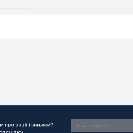
 про акції і знижки?
розсилку