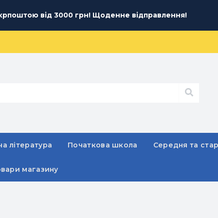
рпоштою від 3000 грн! Щоденне відправлення!
а література
Початкова школа
Середня та ста
овари магазину