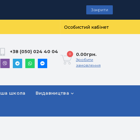
Закрити
Особистий кабінет
+38 (050) 024 40 04
0.00грн.
0
Зробити
замовлення
рша школа
Видавництва