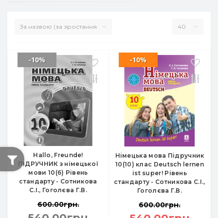
-10%
-10%
Hallo, Freunde!
Німецька мова Підручник
ПІДРУЧНИК з німецької
10(10) клас Deutsch lernen
мови 10(6) Рівень
ist super! Рівень
стандарту - Сотникова
стандарту - Сотникова С.І.,
С.І., Гоголєва Г.В.
Гоголєва Г.В.
600.00грн.
600.00грн.
540.00грн.