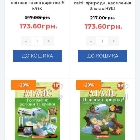
світове господарство 9
світі: природа, населення
клас
8 клас НУШ
217.00грн.
217.00грн.
173.60грн.
173.60грн.
-
+
-
+
ДО КОШИКА
ДО КОШИКА
-20%
-20%