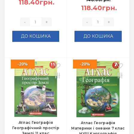
118.40грн.
118.40грн.
-
+
-
+
ДО КОШИКА
ДО КОШИКА
-20%
-20%
Атлас Географія
Атлас Географія
Географічний простір
Материки і океани 7 клас
Землі 11 клас
НУШ Картографія