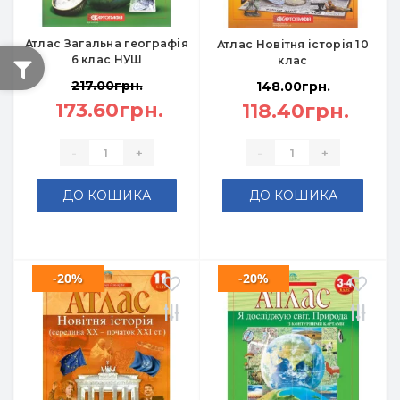
Атлас Загальна географія
Атлас Новітня історія 10
6 клас НУШ
клас
217.00грн.
148.00грн.
173.60грн.
118.40грн.
-
+
-
+
ДО КОШИКА
ДО КОШИКА
-20%
-20%