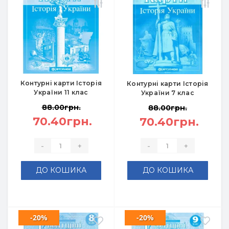
Контурні карти Історія
Контурні карти Історія
України 11 клас
України 7 клас
88.00грн.
88.00грн.
70.40грн.
70.40грн.
-
+
-
+
ДО КОШИКА
ДО КОШИКА
-20%
-20%