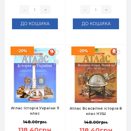
-
+
-
+
ДО КОШИКА
ДО КОШИКА
-20%
-20%
Атлас Історія України 9
Атлас Всесвітня історія 8
клас
клас НУШ
148.00грн.
148.00грн.
118.40грн.
118.40грн.