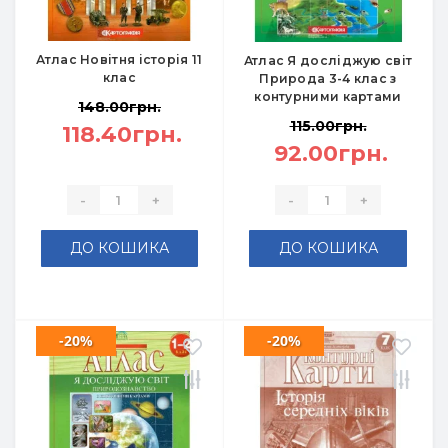
Атлас Новітня історія 11
Атлас Я досліджую світ
клас
Природа 3-4 клас з
контурними картами
148.00грн.
115.00грн.
118.40грн.
92.00грн.
-
+
-
+
ДО КОШИКА
ДО КОШИКА
-20%
-20%