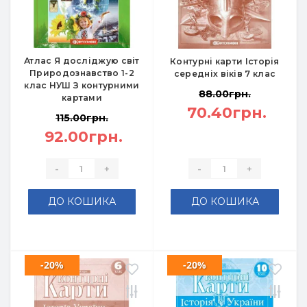
Атлас Я досліджую світ
Контурні карти Історія
Природознавство 1-2
середніх віків 7 клас
клас НУШ З контурними
88.00грн.
картами
70.40грн.
115.00грн.
92.00грн.
-
+
-
+
ДО КОШИКА
ДО КОШИКА
-20%
-20%