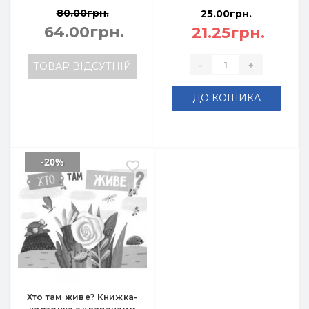
80.00грн.
25.00грн.
64.00грн.
21.25грн.
-
+
ТОВАР ВІДСУТНІЙ
ДО КОШИКА
-20%
Хто там живе? Книжка-