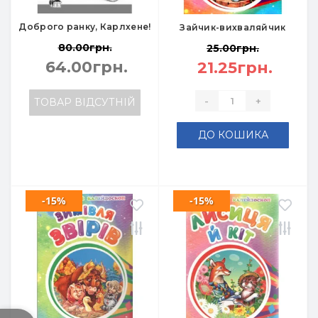
Доброго ранку, Карлхене!
Зайчик-вихваляйчик
80.00грн.
25.00грн.
64.00грн.
21.25грн.
-
+
ТОВАР ВІДСУТНІЙ
ДО КОШИКА
-15%
-15%