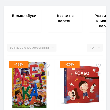
Віммельбухи
Казки на
Розвива
картоні
книжки
карто
-15%
-20%