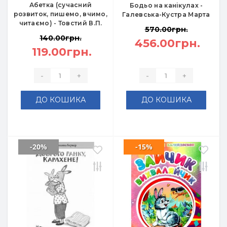
Абетка (сучасний
Бодьо на канікулах -
розвиток, пишемо, вчимо,
Галевська-Кустра Марта
читаємо) - Товстий В.П.
570.00грн.
140.00грн.
456.00грн.
119.00грн.
-
+
-
+
ДО КОШИКА
ДО КОШИКА
-20%
-15%