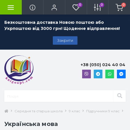
0
0
0
Безкоштовна доставка Новою поштою або
Укрпоштою від 3000 грн! Щоденне відправлення!
Закрити
+38 (050) 024 40 04
Середня та старша школа
9 клас
Підручники 9 клас
Ук
Українська мова