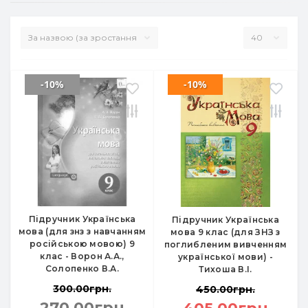
-10%
-10%
Підручник Українська
Підручник Українська
мова (для знз з навчанням
мова 9 клас (для ЗНЗ з
російською мовою) 9
поглибленим вивченням
клас - Ворон А.А.,
української мови) -
Солопенко В.А.
Тихоша В.І.
300.00грн.
450.00грн.
270.00грн.