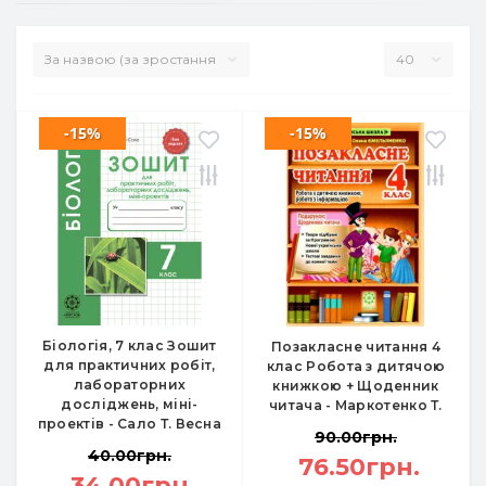
-15%
-15%
Біологія, 7 клас Зошит
Позакласне читання 4
для практичних робіт,
клас Робота з дитячою
лабораторних
книжкою + Щоденник
досліджень, міні-
читача - Маркотенко Т.
проектів - Сало Т. Весна
90.00грн.
40.00грн.
76.50грн.
34.00грн.