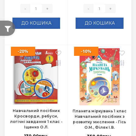
-
+
-
+
ДО КОШИКА
ДО КОШИКА
-20%
-10%
Навчальний посібник
Планета міркувань 1 клас
Кросворди, ребуси,
Навчальний посібник з
логічні завдання 1 клас -
розвитку мислення - Гісь
Іщенко О.Л.
О.М., Філяк І.В.