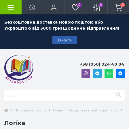
0
0
0
Безкоштовна доставка Новою поштою або
Укрпоштою від 3000 грн! Щоденне відправлення!
Закрити
+38 (050) 024 40 04
Початкова школа
1 клас
Зошити та посібники 1 клас
Ло
Логіка