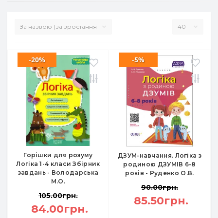
-20%
-5%
Горішки для розуму
ДЗУМ-навчання. Логіка з
Логіка 1-4 класи Збірник
родиною ДЗУМІВ 6-8
завдань - Володарська
років - Руденко О.В.
М.О.
90.00грн.
105.00грн.
85.50грн.
84.00грн.