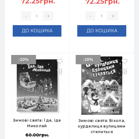
72.25грн.
72.25грн.
-
+
-
+
ДО КОШИКА
ДО КОШИКА
-20%
-20%
Зимові свята: Їде, їде
Зимові свята: Віхола,
Миколай
хурделиця вулицями
стелиться
60.00грн.