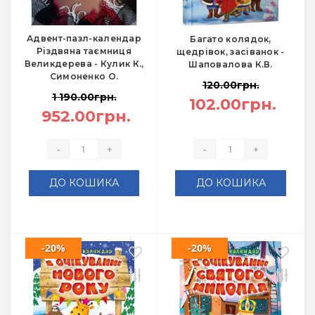
Адвент-пазл-календар
Багато колядок,
Різдвяна таємниця
щедрівок, засіванок -
Великдерева - Кулик К.,
Шаповалова К.В.
Симоненко О.
120.00грн.
1 190.00грн.
102.00грн.
952.00грн.
-
+
-
+
ДО КОШИКА
ДО КОШИКА
-20%
-20%