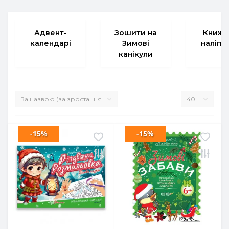
Адвент-
Зошити на
Книжк
календарі
Зимові
наліпк
канікули
-15%
-15%