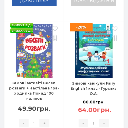
ДО КОШИКА
ТОВАР ВІДСУТНІЙ
ЗНИЖКА ВІД...
-20%
ЗНИЖКА ВІД...
Зимові активіті Веселі
Зимові канікули Fairy
розваги + Настільна гра-
English 1 клас - Гурська
ходилка Понад 100
О.А.
наліпок
80.00грн.
49.90грн.
64.00грн.
-
+
-
+