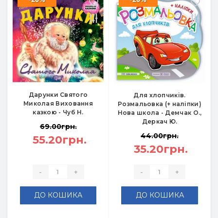
Дарунки Святого
Для хлопчиків.
Миколая Виховання
Розмальовка (+ наліпки)
казкою - Чуб Н.
Нова школа - Демчак О.,
Деркач Ю.
69.00грн.
44.00грн.
55.20грн.
35.20грн.
-
+
-
+
ДО КОШИКА
ДО КОШИКА