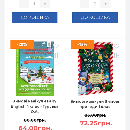
-
+
-
+
ДО КОШИКА
ДО КОШИКА
-20%
-15%
Зимові канікули Fairy
Зимові канікули Зимові
English 4 клас - Гурська
пригоди 1 клас
О.А.
85.00грн.
80.00грн.
72.25грн.
64.00грн.