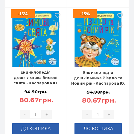
-15%
-15%
Енциклопедія
Енциклопедія
дошкільника Зимові
дошкільника Різдво та
свята - Каспарова Ю.
Новий рік - Каспарова Ю.
94.90грн.
94.90грн.
80.67грн.
80.67грн.
-
+
-
+
ДО КОШИКА
ДО КОШИКА