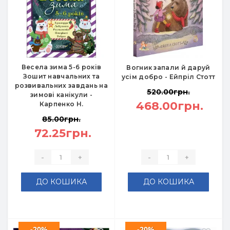
Весела зима 5-6 років
Вогник запали й даруй
Зошит навчальних та
усім добро - Ейпріл Стотт
розвивальних завдань на
520.00грн.
зимові канікули -
468.00грн.
Карпенко Н.
85.00грн.
72.25грн.
-
+
-
+
ДО КОШИКА
ДО КОШИКА
-20%
-20%