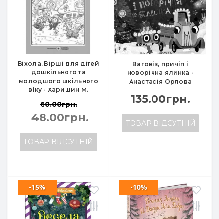
Віхола. Вірші для дітей
Ваговіз, причіп і
дошкільного та
новорічна ялинка -
молодшого шкільного
Анастасія Орлова
віку - Харишин М.
135.00грн.
60.00грн.
48.00грн.
ТОВАР ВІДСУТНІЙ
ТОВАР ВІДСУТНІЙ
-15%
-10%