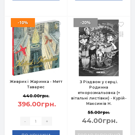
-10%
-20%
Жеврик і Жаринка - Метт
З Різдвом у серці.
Таварес
Родинна
етнорозмальовка (+
440.00грн.
вітальні листівки) - Курій-
396.00грн.
Максимів Н.
55.00грн.
44.00грн.
-
+