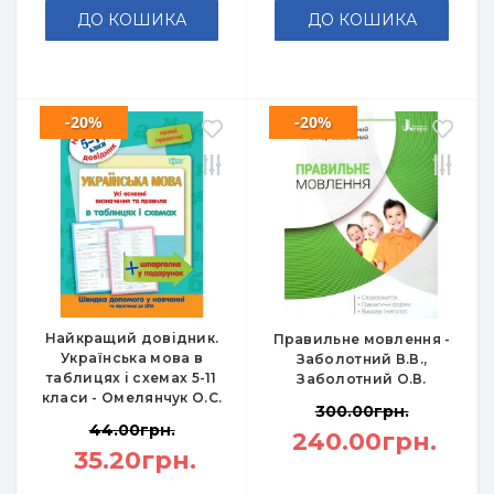
ДО КОШИКА
ДО КОШИКА
-20%
-20%
Найкращий довідник.
Правильне мовлення -
Українська мова в
Заболотний В.В.,
таблицях і схемах 5-11
Заболотний О.В.
класи - Омелянчук О.С.
300.00грн.
44.00грн.
240.00грн.
35.20грн.