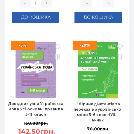
-
+
-
+
ДО КОШИКА
ДО КОШИКА
-5%
-20%
Довідник учня Українська
Збірник диктантів та
мова Усі основні правила
переказів з української
5–11 класи
мови 5–6 клас НУШ -
Панчук Г.
150.00грн.
70.00грн.
142.50грн.