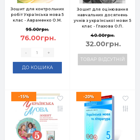
Зошит для контрольних
Зошит для оцінювання
робіт Українська мова 5
навчальних досягнень
клас - Авраменко О.М.
учнів з української мови 5
клас - Глазова О.П.
95.00грн.
40.00грн.
76.00грн.
32.00грн.
-
+
ТОВАР ВІДСУТНІЙ
ДО КОШИКА
-15%
-20%