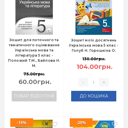
Зошит для поточного та
Зошит моїх досягнень
тематичного оцінювання
Українська мова 5 клас -
Українська мова та
Голуб Н. Горошкіна О.
література 5 клас -
130.00грн.
Положий Т.М., Байлова Н.
104.00грн.
М.
75.00грн.
60.00грн.
-
+
ТОВАР ВІДСУТНІЙ
ДО КОШИКА
-15%
-20%