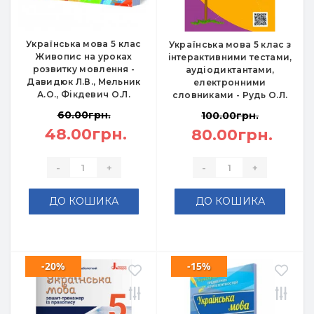
Українська мова 5 клас
Українська мова 5 клас з
Живопис на уроках
інтерактивними тестами,
розвитку мовлення -
аудіодиктантами,
Давидюк Л.В., Мельник
електронними
А.О., Фікдевич О.Л.
словниками - Рудь О.Л.
60.00грн.
100.00грн.
48.00грн.
80.00грн.
-
+
-
+
ДО КОШИКА
ДО КОШИКА
-20%
-15%