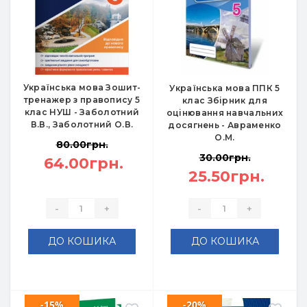
Українська мова Зошит-
Українська мова ППК 5
тренажер з правопису 5
клас Збірник для
клас НУШ - Заболотний
оцінювання навчальних
В.В., Заболотний О.В.
досягнень - Авраменко
О.М.
80.00грн.
30.00грн.
64.00грн.
25.50грн.
-
+
-
+
ДО КОШИКА
ДО КОШИКА
-15%
-20%