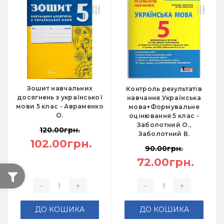
Зошит навчальних
Контроль результатів
досягнень з української
навчання Українська
мови 5 клас - Авраменко
мова+Формувальне
О.
оцінювання 5 клас -
Заболотний О.,
120.00грн.
Заболотний В.
102.00грн.
90.00грн.
72.00грн.
-
+
-
+
ДО КОШИКА
ДО КОШИКА