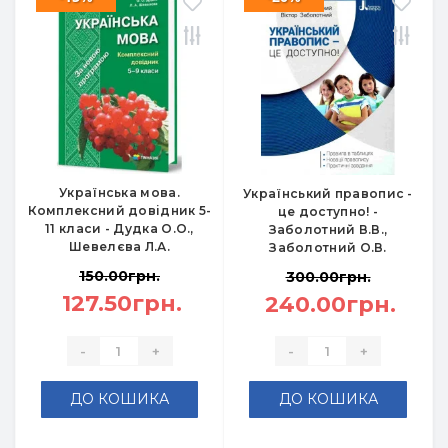
Українська мова.
Український правопис -
Комплексний довідник 5-
це доступно! -
11 класи - Дудка О.О.,
Заболотний В.В.,
Шевелєва Л.А.
Заболотний О.В.
150.00грн.
300.00грн.
127.50грн.
240.00грн.
-
+
-
+
ДО КОШИКА
ДО КОШИКА