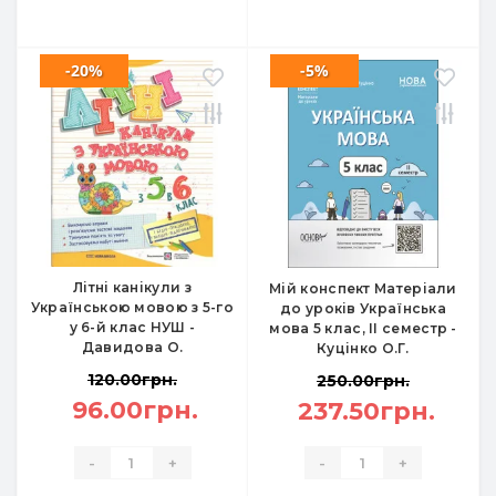
-20%
-5%
Літні канікули з
Мій конспект Матеріали
Українською мовою з 5-го
до уроків Українська
у 6-й клас НУШ -
мова 5 клас, ІІ семестр -
Давидова О.
Куцінко О.Г.
120.00грн.
250.00грн.
96.00грн.
237.50грн.
-
+
-
+