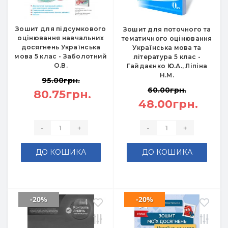
Зошит для підсумкового
Зошит для поточного та
оцінювання навчальних
тематичного оцінювання
досягнень Українська
Українська мова та
мова 5 клас - Заболотний
література 5 клас -
О.В.
Гайдаєнко Ю.А., Ліпіна
Н.М.
95.00грн.
60.00грн.
80.75грн.
48.00грн.
-
+
-
+
ДО КОШИКА
ДО КОШИКА
-20%
-20%