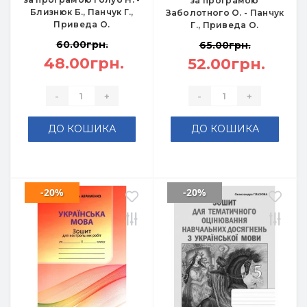
за програмою
Близнюк Б., Панчук Г.,
Заболотного О. - Панчук
Приведа О.
Г., Приведа О.
60.00грн.
65.00грн.
48.00грн.
52.00грн.
-
+
-
+
ДО КОШИКА
ДО КОШИКА
-20%
-20%