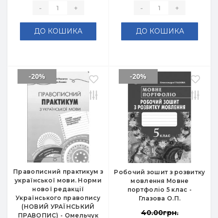
-
+
-
+
ДО КОШИКА
ДО КОШИКА
-20%
-20%
Правописний практикум з
Робочий зошит з розвитку
української мови. Норми
мовлення Мовне
нової редакції
портфоліо 5 клас -
Українського правопису
Глазова О.П.
(НОВИЙ УРАЇНСЬКИЙ
40.00грн.
ПРАВОПИС) - Омельчук