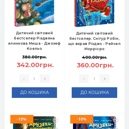
Дитячий світовий
Дитячий світовий
бестселер Різдвяна
бестселер. Снігур Робін,
ялинкова Миша - Джозеф
що вкрав Різдво - Рейчел
Коельо
Моррісро
380.00грн.
400.00грн.
342.00грн.
360.00грн.
-
+
-
+
ДО КОШИКА
ДО КОШИКА
-10%
-10%