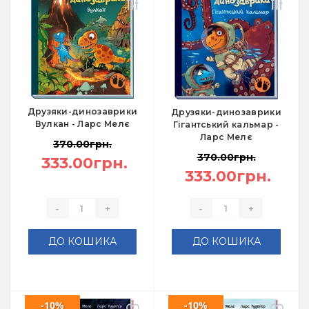
Друзяки-динозаврики
Друзяки-динозаврики
Вулкан - Ларс Мелє
Гігантський кальмар -
Ларс Мелє
370.00грн.
370.00грн.
333.00грн.
333.00грн.
-
+
-
+
ДО КОШИКА
ДО КОШИКА
-10%
-10%