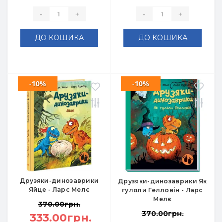
-
+
-
+
ДО КОШИКА
ДО КОШИКА
-10%
-10%
Друзяки-динозаврики
Друзяки-динозаврики Як
Яйце - Ларс Мелє
гуляли Гелловін - Ларс
Мелє
370.00грн.
370.00грн.
333.00грн.