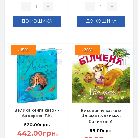
-
+
-
+
ДО КОШИКА
ДО КОШИКА
-15%
-20%
Велика книга казок -
Виховання казкою
Андерсен Г.К.
Більченя-хвалько -
Синичкін А.
520.00грн.
69.00грн.
442.00грн.