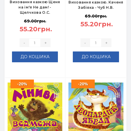
Виховання казкою Щеня
Виховання казкою. Каченя
на ім'я Не дам! -
Забіяка - Чуб Н.В.
Щелчкова О.С.
69.00грн.
69.00грн.
55.20грн.
55.20грн.
-
+
-
+
ДО КОШИКА
ДО КОШИКА
-20%
-20%