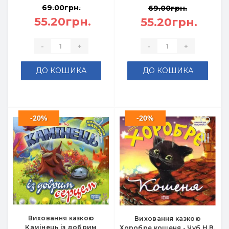
69.00грн.
69.00грн.
55.20грн.
55.20грн.
-
+
-
+
ДО КОШИКА
ДО КОШИКА
-20%
-20%
Виховання казкою
Виховання казкою
Камінець із добрим
Хоробре кошеня - Чуб Н.В.