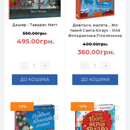
Дашер - Таварес Метт
Дивіться, малята... Хто
такий Санта-Клаус - Оля
550.00грн.
Вольданська-Плочинська
495.00грн.
400.00грн.
360.00грн.
-
+
-
+
ДО КОШИКА
ДО КОШИКА
-10%
-10%