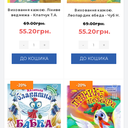
Виховання казкою. Ліниве
Виховання казкою.
ведмежа - Клапчук Т.А.
Леопардик ябеда - Чуб Н.
69.00грн.
69.00грн.
55.20грн.
55.20грн.
-
+
-
+
ДО КОШИКА
ДО КОШИКА
-20%
-20%