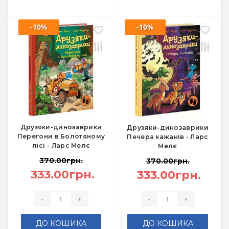
-10%
-10%
Друзяки-динозаврики
Друзяки-динозаврики
Перегони в Болотяному
Печера кажанів - Ларс
лісі - Ларс Мелє
Мелє
370.00грн.
370.00грн.
333.00грн.
333.00грн.
-
+
-
+
ДО КОШИКА
ДО КОШИКА