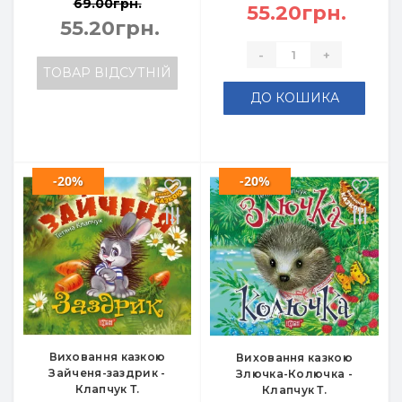
69.00грн.
55.20грн.
55.20грн.
-
+
ТОВАР ВІДСУТНІЙ
ДО КОШИКА
-20%
-20%
Виховання казкою
Виховання казкою
Зайченя-заздрик -
Злючка-Колючка -
Клапчук Т.
Клапчук Т.