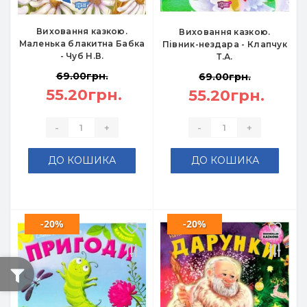
Виховання казкою.
Виховання казкою.
Маленька блакитна Бабка
Півник-нездара - Клапчук
- Чуб Н.В.
Т.А.
69.00грн.
69.00грн.
55.20грн.
55.20грн.
-
+
-
+
ДО КОШИКА
ДО КОШИКА
-20%
-20%