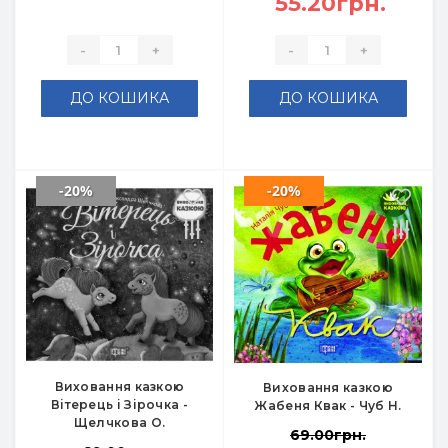
55.20грн.
-
+
-
+
ДО КОШИКА
ДО КОШИКА
-20%
-20%
Виховання казкою
Виховання казкою
Вітерець і Зірочка -
Жабеня Квак - Чуб Н.
Щелчкова О.
69.00грн.