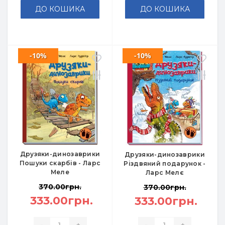
ДО КОШИКА
ДО КОШИКА
-10%
-10%
Друзяки-динозаврики
Друзяки-динозаврики
Пошуки скарбів - Ларс
Різдвяний подарунок -
Меле
Ларс Мелє
370.00грн.
370.00грн.
333.00грн.
333.00грн.
-
+
-
+