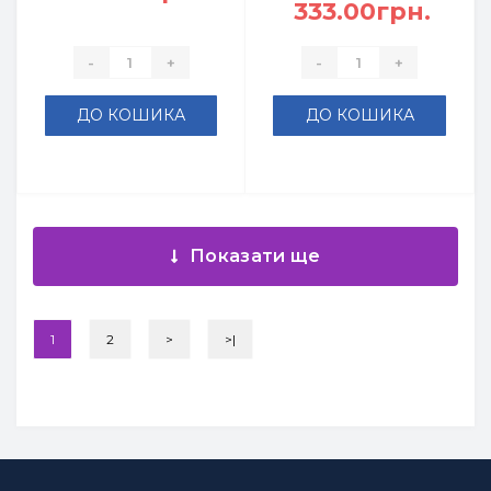
333.00грн.
-
+
-
+
ДО КОШИКА
ДО КОШИКА
Показати ще
1
2
>
>|