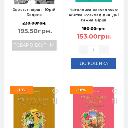
Хвостаті вірші - Юрій
Читалочка-навчалочка:
Бедрик
Абетка. Розклад дня. Дні
тижня. Вірші
230.00грн.
180.00грн.
195.50грн.
153.00грн.
ТОВАР ВІДСУТНІЙ
-
+
ДО КОШИКА
-10%
-10%