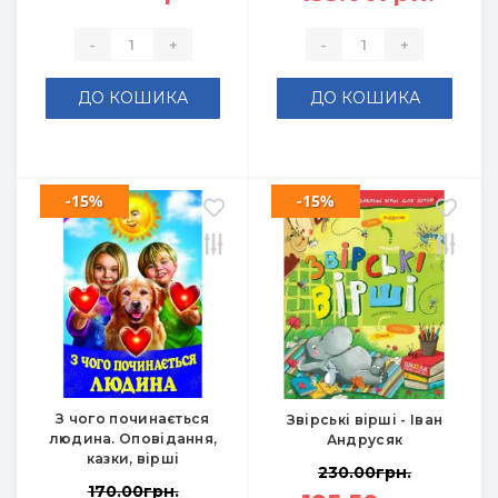
-
+
-
+
ДО КОШИКА
ДО КОШИКА
-15%
-15%
З чого починається
Звірські вірші - Іван
людина. Оповідання,
Андрусяк
казки, вірші
230.00грн.
170.00грн.