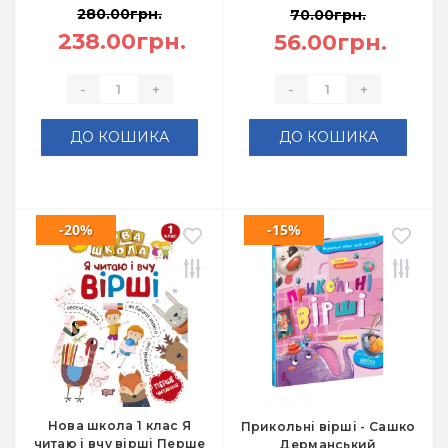
280.00грн.
70.00грн.
238.00грн.
56.00грн.
-
+
-
+
ДО КОШИКА
ДО КОШИКА
-20%
-15%
Нова школа 1 клас Я
Прикольні вірші - Сашко
читаю і вчу вірші Перше
Дерманський