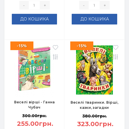
-
+
-
+
ДО КОШИКА
ДО КОШИКА
-15%
-15%
Веселі вірші - Ганна
Веселі тваринки. Вірші,
Чубач
казки, загадки
300.00грн.
380.00грн.
255.00грн.
323.00грн.