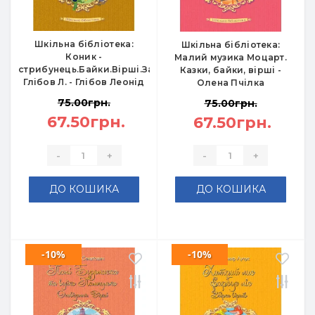
Шкільна бібліотека:
Шкільна бібліотека:
Коник -
Малий музика Моцарт.
стрибунець.Байки.Вірші.Загадки.
Казки, байки, вірші -
Глібов Л. - Глібов Леонід
Олена Пчілка
75.00грн.
75.00грн.
67.50грн.
67.50грн.
-
+
-
+
ДО КОШИКА
ДО КОШИКА
-10%
-10%