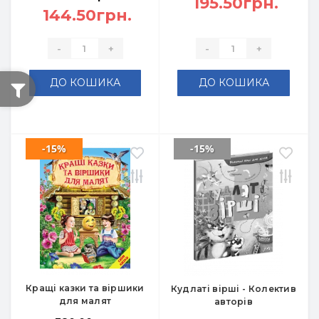
195.50грн.
144.50грн.
-
+
-
+
ДО КОШИКА
ДО КОШИКА
-15%
-15%
Кращі казки та віршики
Кудлаті вірші - Колектив
для малят
авторів