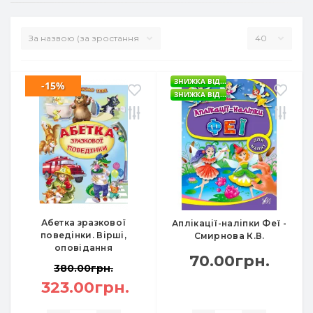
ЗНИЖКА ВІД...
-15%
ЗНИЖКА ВІД...
Абетка зразкової
Аплікації-наліпки Феї -
поведінки. Вірші,
Смирнова К.В.
оповідання
70.00грн.
380.00грн.
323.00грн.