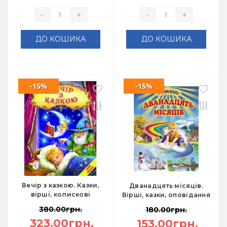
-
+
-
+
ДО КОШИКА
ДО КОШИКА
-15%
-15%
Вечір з казкою. Казки,
Дванадцять місяців.
вірші, колискові
Вірші, казки, оповідання
380.00грн.
180.00грн.
323.00грн.
153.00грн.