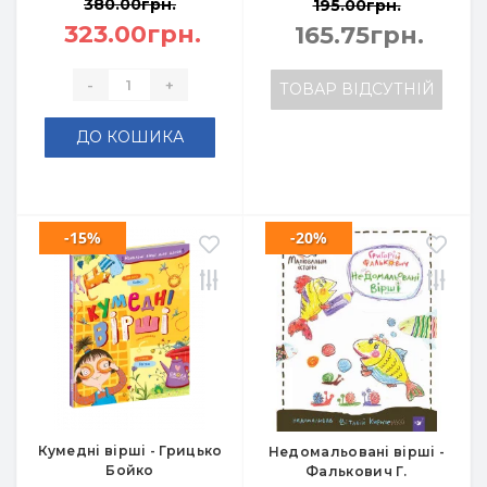
380.00грн.
195.00грн.
323.00грн.
165.75грн.
-
+
ТОВАР ВІДСУТНІЙ
ДО КОШИКА
-15%
-20%
Кумедні вірші - Грицько
Недомальовані вірші -
Бойко
Фалькович Г.