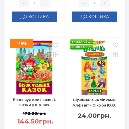
-
+
-
+
ДО КОШИКА
ДО КОШИКА
ЗНИЖКА ВІД...
-15%
ЗНИЖКА ВІД...
Візок чудових казокі.
Віршики з наліпками
Казки у віршах
Алфавіт - Сікора Ю.О.
170.00грн.
24.00грн.
144.50грн.