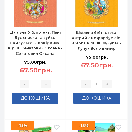
Шкільна бібліотека: Пані
Шкільна бібліотека:
Будьласка та вуйко
Хитрий лис фарбує ліс.
Пампулько. Оповідання,
Збірка віршів. Лучук В. -
вірші. Сенатович Оксана -
Лучук Володимир
Сенатович Оксана
75.00грн.
75.00грн.
67.50грн.
67.50грн.
-
+
-
+
ДО КОШИКА
ДО КОШИКА
-15%
-15%