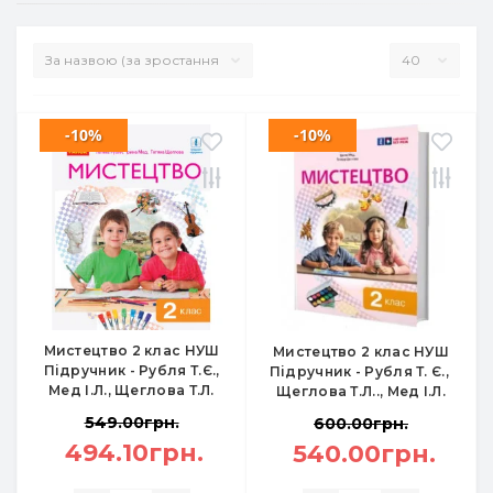
-10%
-10%
Мистецтво 2 клас НУШ
Мистецтво 2 клас НУШ
Підручник - Рубля Т.Є.,
Підручник - Рубля Т. Є.,
Мед І.Л., Щеглова Т.Л.
Щеглова Т.Л.., Мед І.Л.
549.00грн.
600.00грн.
494.10грн.
540.00грн.