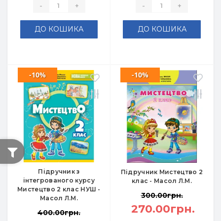
-
+
-
+
ДО КОШИКА
ДО КОШИКА
-10%
-10%
Підручник з
Підручник Мистецтво 2
інтегрованого курсу
клас - Масол Л.М.
Мистецтво 2 клас НУШ -
300.00грн.
Масол Л.М.
270.00грн.
400.00грн.