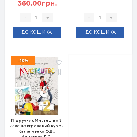
360.00грн.
-
+
-
+
ДО КОШИКА
ДО КОШИКА
-10%
Підручник Мистецтво 2
клас інтегрований курс -
Калініченко О.В.,
Аристова Л.С.