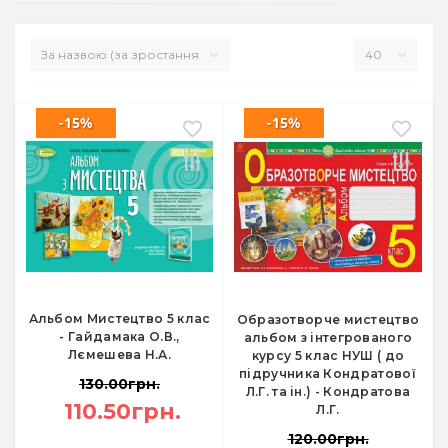
-15%
-15%
Альбом Мистецтво 5 клас
Образотворче мистецтво
- Гайдамака О.В.,
альбом з інтегрованого
Лємешева Н.А.
курсу 5 клас НУШ ( до
підручника Кондратової
130.00грн.
Л.Г. та ін.) - Кондратова
110.50грн.
Л.Г.
120.00грн.