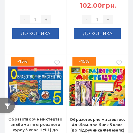
102.00грн.
-
+
-
+
ДО КОШИКА
ДО КОШИКА
-15%
-15%
Образотворче мистецтво
Образотворче мистецтво.
альбом з інтегрованого
Альбом-посібник 5 клас
курсу 5 клас НУШ ( до
(до підручникаЖелезняк)