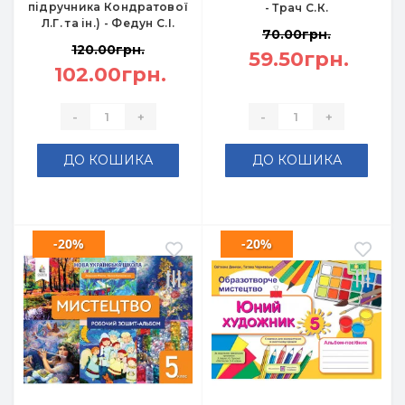
підручника Кондратової
- Трач С.К.
Л.Г. та ін.) - Федун С.І.
70.00грн.
120.00грн.
59.50грн.
102.00грн.
-
+
-
+
ДО КОШИКА
ДО КОШИКА
-20%
-20%