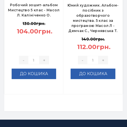
Робочий зошит-альбом
Юний художник. Альбом-
Мистецтво 5 клас - Масол
посібник з
Л. Калініченко О.
образотворчого
мистецтва. 5 клас за
130.00грн.
програмою Масол Л -
104.00грн.
Демчак С., Чернявська Т.
140.00грн.
112.00грн.
-
+
-
+
ДО КОШИКА
ДО КОШИКА