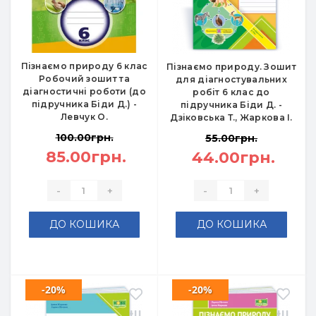
Пізнаємо природу 6 клас
Пізнаємо природу. Зошит
Робочий зошит та
для діагностувальних
діагностичні роботи (до
робіт 6 клас до
підручника Біди Д.) -
підручника Біди Д. -
Левчук О.
Дзіковська Т., Жаркова І.
100.00грн.
55.00грн.
85.00грн.
44.00грн.
-
+
-
+
ДО КОШИКА
ДО КОШИКА
-20%
-20%