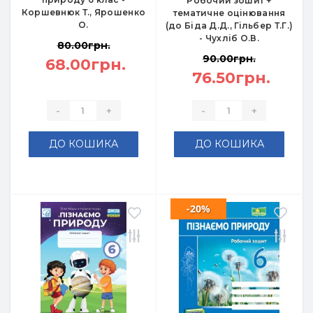
Робочий зошит +
Коршевнюк Т., Ярошенко
тематичне оцінювання
О.
(до Біда Д.Д., Гільбер Т.Г.)
- Чухліб О.В.
80.00грн.
90.00грн.
68.00грн.
76.50грн.
-
+
-
+
ДО КОШИКА
ДО КОШИКА
-20%