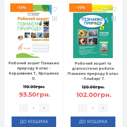
-15%
-15%
Робочий зошит Пізнаємо
Робочий зошит та
природу 6 клас -
діагностичні роботи
Коршевнюк Т., Ярошенко
Пізнаємо природу 6 клас
О.
- Гільберг Т.
110.00грн.
120.00грн.
93.50грн.
102.00грн.
-
+
-
+
ДО КОШИКА
ДО КОШИКА