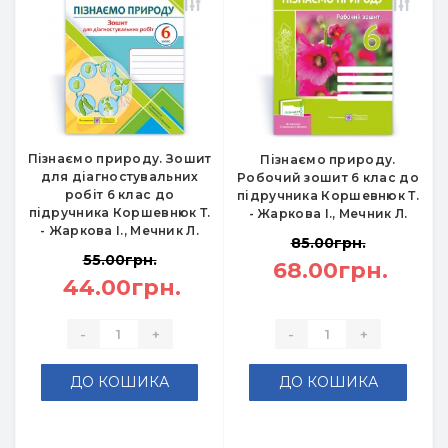
Пізнаємо природу. Зошит
Пізнаємо природу.
для діагностувальних
Робочий зошит 6 клас до
робіт 6 клас до
підручника Коршевнюк Т.
підручника Коршевнюк Т.
- Жаркова І., Мечник Л.
- Жаркова І., Мечник Л.
85.00грн.
55.00грн.
68.00грн.
44.00грн.
-
+
-
+
ДО КОШИКА
ДО КОШИКА