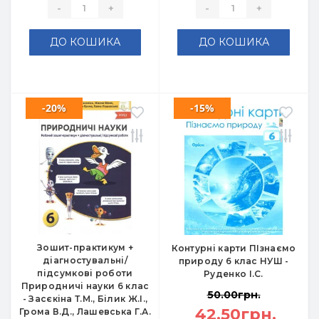
-
+
-
+
ДО КОШИКА
ДО КОШИКА
-20%
-15%
Зошит-практикум +
Контурні карти ПІзнаємо
діагностувальні/
природу 6 клас НУШ -
підсумкові роботи
Руденко І.С.
Природничі науки 6 клас
50.00грн.
- Засєкіна Т.М., Білик Ж.І.,
42.50грн.
Грома В.Д., Лашевська Г.А.