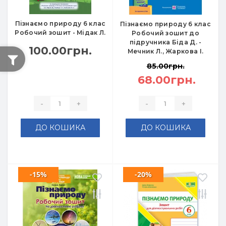
Пізнаємо природу 6 клас
Пізнаємо природу 6 клас
Робочий зошит - Мідак Л.
Робочий зошит до
підручника Біда Д. -
100.00грн.
Мечник Л., Жаркова І.
85.00грн.
68.00грн.
-
+
-
+
ДО КОШИКА
ДО КОШИКА
-15%
-20%