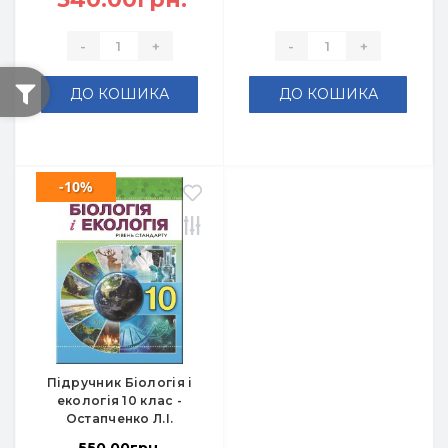
-
+
-
+
ДО КОШИКА
ДО КОШИКА
-10%
Підручник Біологія і
екологія 10 клас -
Остапченко Л.І.