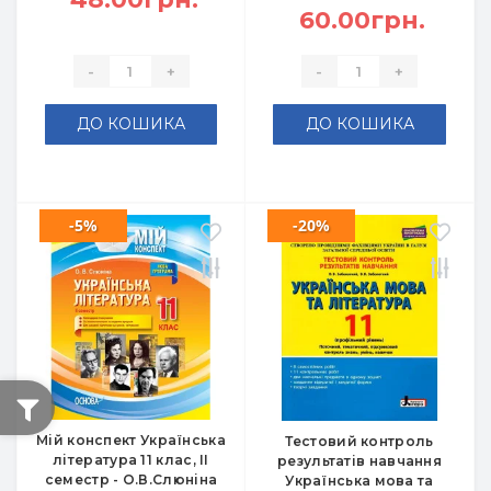
60.00грн.
-
+
-
+
ДО КОШИКА
ДО КОШИКА
-5%
-20%
Мій конспект Українська
Тестовий контроль
література 11 клас, ІІ
результатів навчання
семестр - О.В.Слюніна
Українська мова та