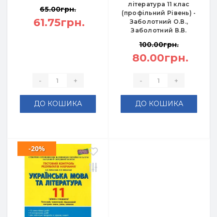
література 11 клас
65.00грн.
(профільний Рівень) -
61.75грн.
Заболотний О.В.,
Заболотний В.В.
100.00грн.
80.00грн.
-
+
-
+
ДО КОШИКА
ДО КОШИКА
-20%