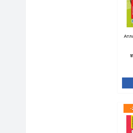
Атл
1
-