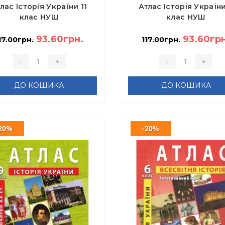
лас Історія України 11
Атлас Історія України
клас НУШ
клас НУШ
93.60грн.
93.60грн
17.00грн.
117.00грн.
-
+
-
+
ДО КОШИКА
ДО КОШИКА
20%
-20%