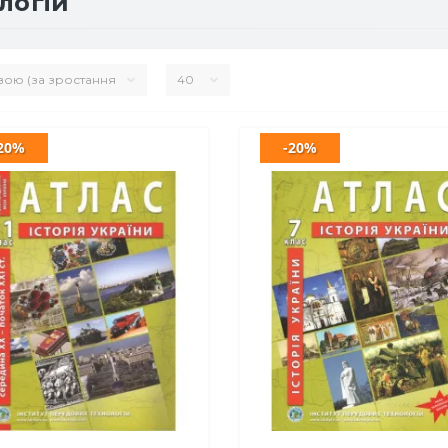
логій
20%
-20%