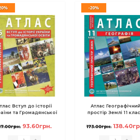
20%
-20%
тлас Вступ до історії
Атлас Географічни
аїни та Громадянської
простір Землі 11 клас
освіти з контурними
Барладін О.
картами 5 клас НУШ
93.60грн.
138.40гр
17.00грн.
173.00грн.
-
+
-
+