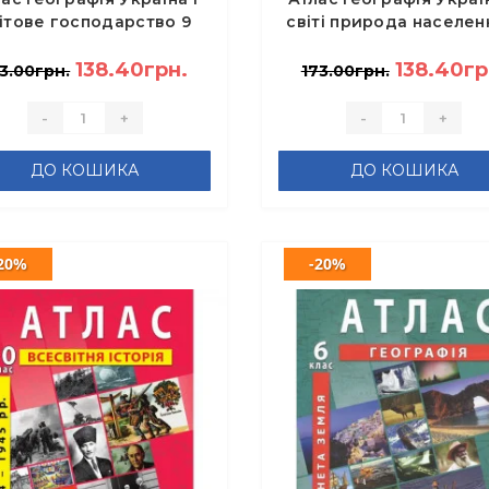
ітове господарство 9
світі природа населен
клас
клас НУШ
138.40грн.
138.40гр
3.00грн.
173.00грн.
-
+
-
+
ДО КОШИКА
ДО КОШИКА
20%
-20%