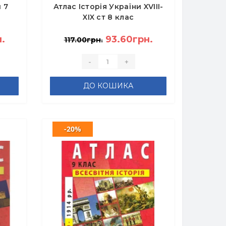
 7
Атлас Історія України XVIII-
XIX ст 8 клас
.
93.60грн.
117.00грн.
-
+
ДО КОШИКА
-20%