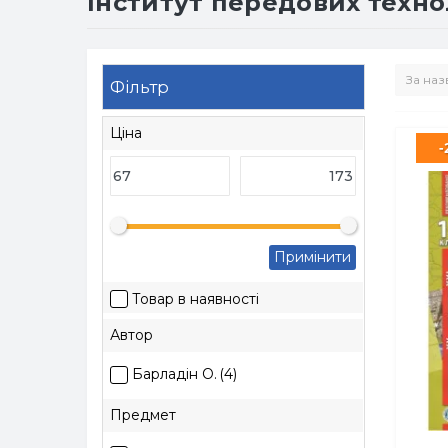
Інститут передових техно
Фільтр
Ціна
-
Примінити
Товар в наявності
Автор
Барладін О.
(4)
Предмет