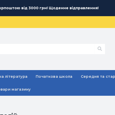
рпоштою від 3000 грн! Щоденне відправлення!
а література
Початкова школа
Середня та ста
овари магазину