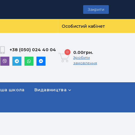
Закрити
Особистий кабінет
+38 (050) 024 40 04
0.00грн.
0
Зробити
замовлення
рша школа
Видавництва