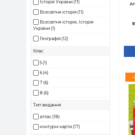
Історія України
(11)
Ат
Всесвітня історія
(11)
Всесвітня історія, Історія
1
України
(1)
Географія
(12)
Клас
5
(1)
6
(4)
-
7
(6)
8
(6)
9
(6)
Тип видання
10
(6)
атлас
(18)
11
(6)
контурні карти
(17)