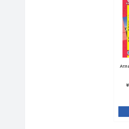
Атл
1