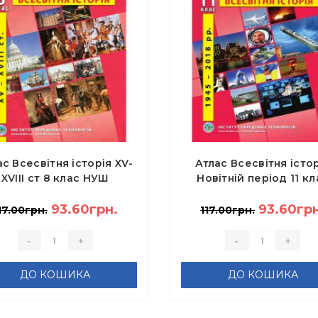
ас Всесвітня історія XV-
Атлас Всесвітня істо
XVІІІ ст 8 клас НУШ
Новітній період 11 кл
1939-2016 рр Нова
93.60грн.
програма
93.60грн
17.00грн.
117.00грн.
-
+
-
+
ДО КОШИКА
ДО КОШИКА