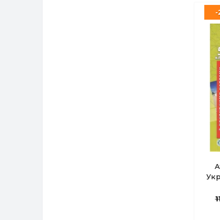
-
А
Укр
1