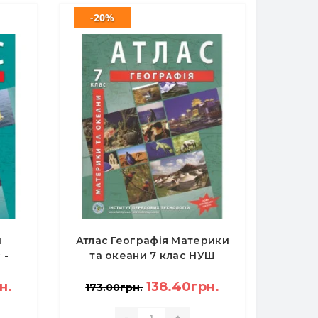
-20%
й
Атлас Географія Материки
 -
та океани 7 клас НУШ
н.
138.40грн.
173.00грн.
-
+