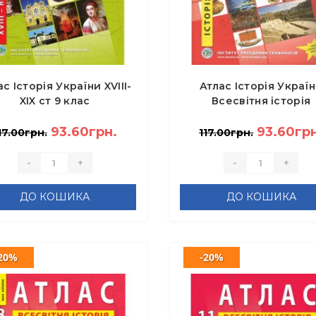
ас Історія України XVIII-
Атлас Історія Украї
XIX ст 9 клас
Всесвітня історія
Інтегрований курс 6 к
93.60грн.
НУШ
93.60грн
17.00грн.
117.00грн.
-
+
-
+
ДО КОШИКА
ДО КОШИКА
20%
-20%