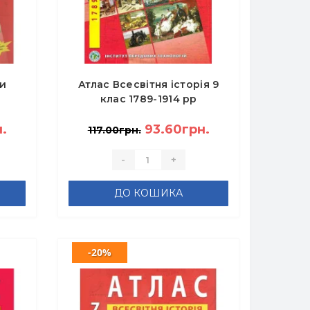
ни
Атлас Всесвітня історія 9
клас 1789-1914 рр
лас
.
93.60грн.
117.00грн.
-
+
ДО КОШИКА
-20%