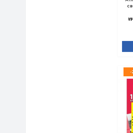
св
17
-