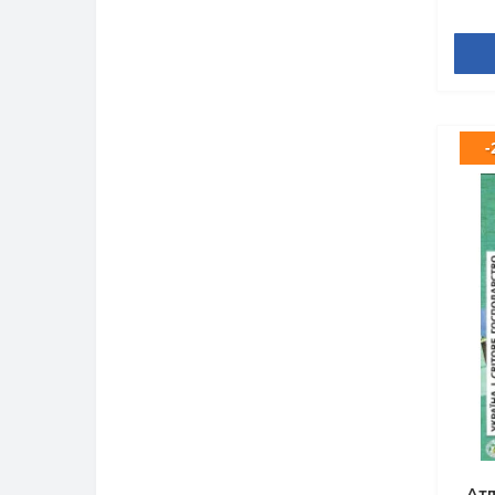
-
Атл