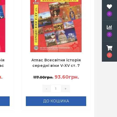
0
0
0
рія
Атлас Всесвітня історія
ас
середні віки V-XV ст. 7
клас НУШ
.
93.60грн.
117.00грн.
-
+
ДО КОШИКА