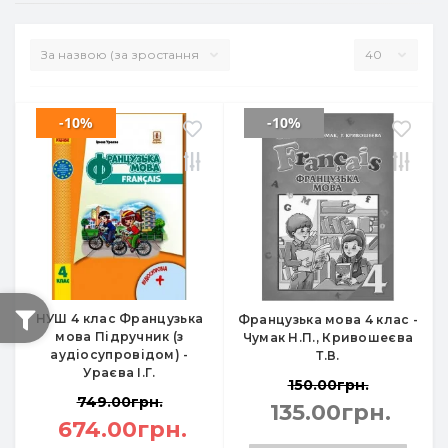
-10%
-10%
НУШ 4 клас Французька
Французька мова 4 клас -
мова Підручник (з
Чумак Н.П., Кривошеєва
аудіосупровідом) -
Т.В.
Ураєва І.Г.
150.00грн.
749.00грн.
135.00грн.
674.00грн.