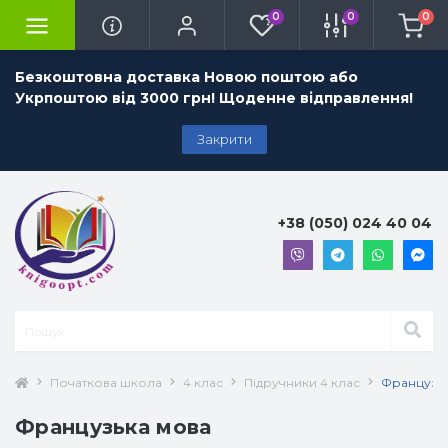
0
0
0
Безкоштовна доставка Новою поштою або
Укрпоштою від 3000 грн! Щоденне відправлення!
Закрити
+38 (050) 024 40 04
Початкова школа
4 клас
Підручники 4 клас
Французь
Французька мова