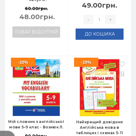
49.00грн.
60.00грн.
48.00грн.
-
+
ТОВАР ВІДСУТНІЙ
ДО КОШИКА
-20%
-20%
Мій словник з англійської
Найкращий довідник
мови 5–9 клас - Вознюк Л.
Англійська мова в
таблицях і схемах 5-11