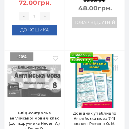
60.00грн.
72.00грн.
48.00грн.
-
+
ТОВАР ВІДСУТНІЙ
ДО КОШИКА
ЗНИЖКА ВІД...
-20%
ЗНИЖКА ВІД...
Бліц-контроль з
Довідник у таблицях
англійської мови 8 клас
Англійська мова 7–11
(до підручника Несвіт А.)
класи - Роганін О. М.
- Євчук О.