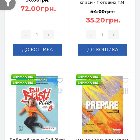
90.00грн.
класи - Погожих Г.М.
72.00грн.
44.00грн.
35.20грн.
-
+
-
+
ДО КОШИКА
ДО КОШИКА
ЗНИЖКА ВІД...
ЗНИЖКА ВІД...
ЗНИЖКА ВІД...
ЗНИЖКА ВІД...
Робочий зошит Full Blast