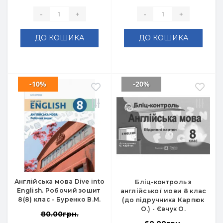
-
+
-
+
ДО КОШИКА
ДО КОШИКА
-10%
-20%
Англійська мова Dive into
Бліц-контроль з
English. Робочий зошит
англійської мови 8 клас
8(8) клас - Буренко В.М.
(до підручника Карпюк
О.) - Євчук О.
80.00грн.