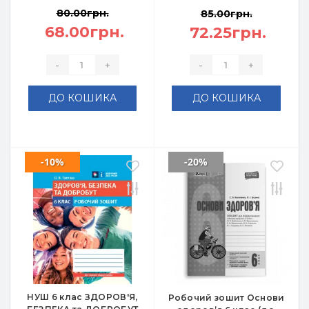
80.00грн.
85.00грн.
68.00грн.
72.25грн.
-
+
-
+
ДО КОШИКА
ДО КОШИКА
-10%
-20%
НУШ 6 клас ЗДОРОВ'Я,
Робочий зошит Основи