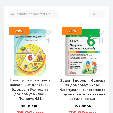
-20%
-20%
Зошит для моніторінгу
Зошит Здоров'я, безпека
навчальних досягнень
та добробут 6 клас
Здоров'я безпека та
Формувальне, поточне та
добробут 6 клас -
підсумкове оцінювання -
Поліщук Н.М.
Василенко С.В.
95.00грн.
95.00грн.
76.00грн.