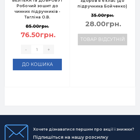
БЕЗПЕКА та ДОБРОБУТ
здоров’я 6 клас (до
Робочий зошит до
підручника Бойченко)
чинних підручників -
35.00грн.
Тагліна О.В.
28.00грн.
85.00грн.
76.50грн.
ТОВАР ВІДСУТНІЙ
-
+
ДО КОШИКА
Хочете дізнаватися першим про акції і знижки?
Підпишіться на нашу розсилку