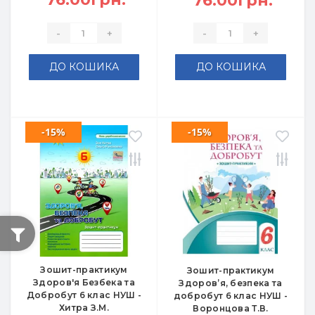
76.00грн.
-
+
-
+
ДО КОШИКА
ДО КОШИКА
-15%
-15%
Зошит-практикум
Зошит-практикум
Здоров'я Безбека та
Здоров’я, безпека та
Добробут 6 клас НУШ -
добробут 6 клас НУШ -
Хитра З.М.
Воронцова Т.В.