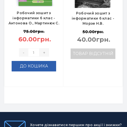
Робочий зошит з
Робочий зошит з
інформатики 6 клас -
інформатики 6 клас -
Антонова О., Мартинюк С.
Морзе Н.В.
75.00грн.
50.00грн.
60.00грн.
40.00грн.
-
+
ТОВАР ВІДСУТНІЙ
ДО КОШИКА
Хочете дізнаватися першим про акції і знижки?