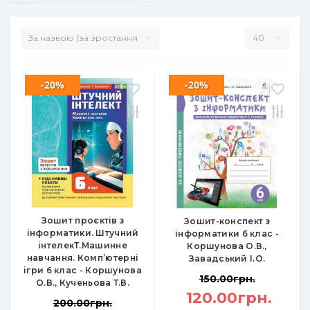
-20%
-20%
Зошит проєктів з
Зошит-конспект з
інформатики. Штучний
інформатики 6 клас -
інтелекТ.Машинне
Коршунова О.В.,
навчання. Комп’ютерні
Завадський І.О.
ігри 6 клас - Коршунова
150.00грн.
О.В., Кученьова Т.В.
120.00грн.
200.00грн.