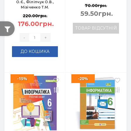
О.Є., Філіпчук О.В.,
70.00грн.
Мізіченко Т.М.
59.50грн.
220.00грн.
176.00грн.
ТОВАР ВІДСУТНІЙ
-
+
ДО КОШИКА
-15%
-20%