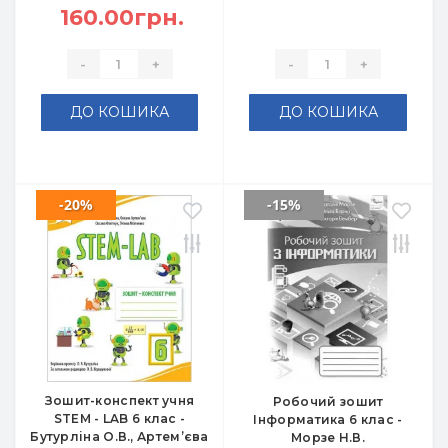
160.00грн.
-
+
-
+
ДО КОШИКА
ДО КОШИКА
-20%
-15%
Зошит-конспект учня
Робочий зошит
STEM - LAB 6 клас -
Інформатика 6 клас -
Бутурліна О.В., Артем’єва
Морзе Н.В.