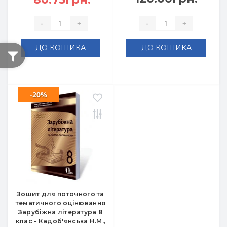
-
+
-
+
ДО КОШИКА
ДО КОШИКА
-20%
Зошит для поточного та
тематичного оцінювання
Зарубіжна література 8
клас - Кадоб'янська Н.М.,