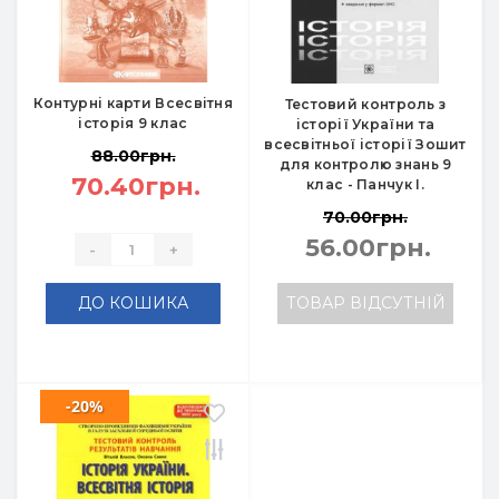
Контурні карти Всесвітня
Тестовий контроль з
історія 9 клас
історії України та
всесвітньої історії Зошит
88.00грн.
для контролю знань 9
70.40грн.
клас - Панчук І.
70.00грн.
56.00грн.
-
+
ДО КОШИКА
ТОВАР ВІДСУТНІЙ
-20%