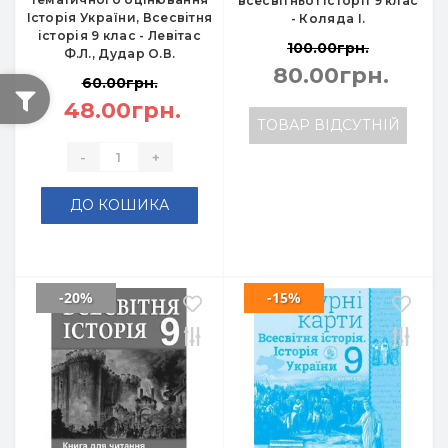
всесвітньої історії 9 клас
Історія України, Всесвітня
- Коляда І.
історія 9 клас - Левітас
100.00грн.
Ф.Л., Дудар О.В.
80.00грн.
60.00грн.
48.00грн.
ТОВАР ВІДСУТНІЙ
-
+
ДО КОШИКА
-20%
-15%