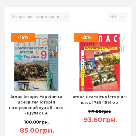
-15%
-20%
Атлас Історія України та
Атлас Всесвітня історія 9
Всесвітня історія
клас 1789-1914 рр
інтегрований курс 9 клас
117.00грн.
- Щупак І.Я.
93.60грн.
100.00грн.
85.00грн.