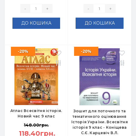
-
+
-
+
ДО КОШИКА
ДО КОШИКА
-20%
-20%
Атлас Всесвітня історія.
Зошит для поточного та
Новий час 9 клас
тематичного оцінювання
Історія України. Всесвітня
148.00грн.
історія 9 клас - Коніщева
118.40грн.
С.Є. Карцевіч В.Л.