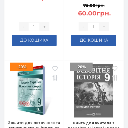
75.00грн.
60.00грн.
-
+
-
+
ДО КОШИКА
ДО КОШИКА
-20%
-20%
Зошити для поточного та
Книга для вчителя з
тематичного оцінювання