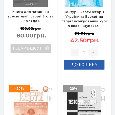
Книга для читання з
Контурні карти Історія
всесвітньої історії 9 клас
України та Всесвітня
- Коляда І.
історія інтегрований курс
9 клас - Щупак І.Я.
100.00грн.
50.00грн.
80.00грн.
42.50грн.
ТОВАР ВІДСУТНІЙ
-
+
ДО КОШИКА
-20%
-20%