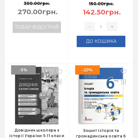
300.00грн.
150.00грн.
270.00грн.
142.50грн.
-
+
ТОВАР ВІДСУТНІЙ
ДО КОШИКА
-5%
-20%
Довідник школяра з
Зошит Історія та
історії України 5-11 класи
громадянська освіта 6