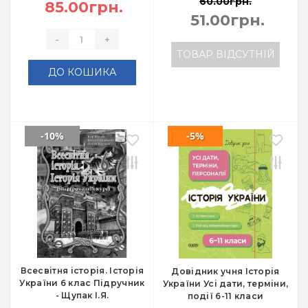
60.00грн.
85.00грн.
51.00грн.
-
+
ТОВАР ВІДСУТНІЙ
ДО КОШИКА
-10%
-5%
Всесвітня історія. Історія
Довідник учня Історія
України 6 клас Підручник
України Усі дати, терміни,
- Щупак І.Я.
події 6-11 класи