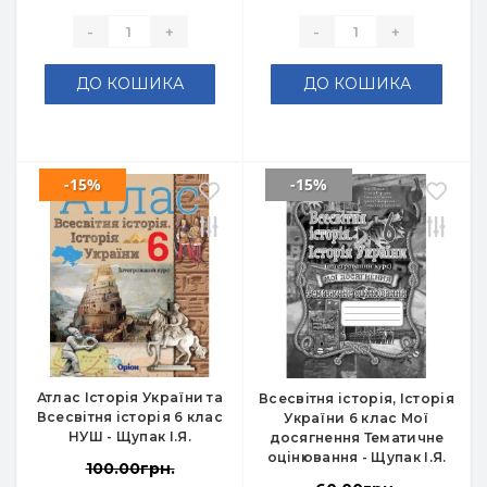
-
+
-
+
ДО КОШИКА
ДО КОШИКА
-15%
-15%
Атлас Історія України та
Всесвітня історія, Історія
Всесвітня історія 6 клас
України 6 клас Мої
НУШ - Щупак І.Я.
досягнення Тематичне
оцінювання - Щупак І.Я.
100.00грн.