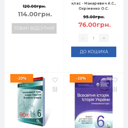
клас - Макаревич А.С.,
120.00грн.
Охріменко О.С.
114.00грн.
95.00грн.
76.00грн.
ТОВАР ВІДСУТНІЙ
-
+
ДО КОШИКА
-20%
-20%