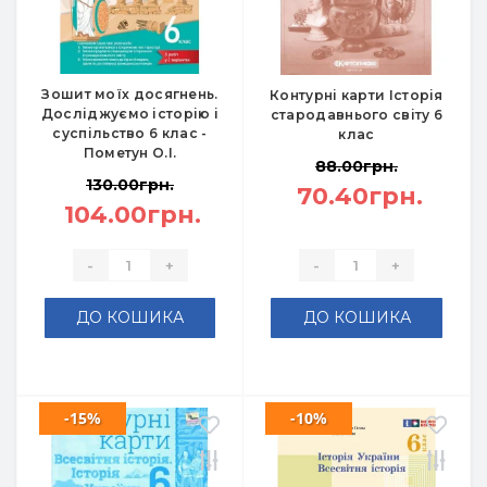
Зошит моїх досягнень.
Контурні карти Історія
Досліджуємо історію і
стародавнього світу 6
суспільство 6 клас -
клас
Пометун О.І.
88.00грн.
130.00грн.
70.40грн.
104.00грн.
-
+
-
+
ДО КОШИКА
ДО КОШИКА
-15%
-10%