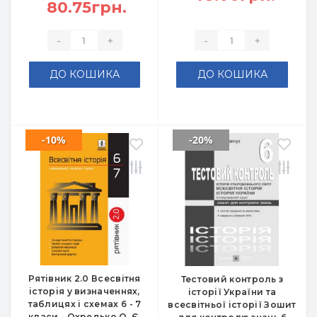
80.75грн.
-
+
-
+
ДО КОШИКА
ДО КОШИКА
-10%
-20%
Рятівник 2.0 Всесвітня
Тестовий контроль з
історія у визначеннях,
історії України та
таблицях і схемах 6 - 7
всесвітньої історії Зошит
класи - Охредько О. Є.