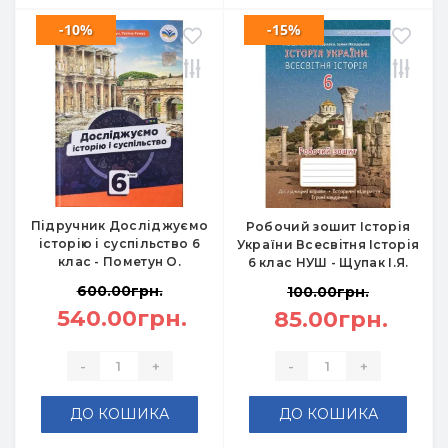
-10%
-15%
Підручник Досліджуємо
Робочий зошит Історія
історію і суспільство 6
України Всесвітня Історія
клас - Пометун О.
6 клас НУШ - Щупак І.Я.
600.00грн.
100.00грн.
540.00грн.
85.00грн.
-
+
-
+
ДО КОШИКА
ДО КОШИКА