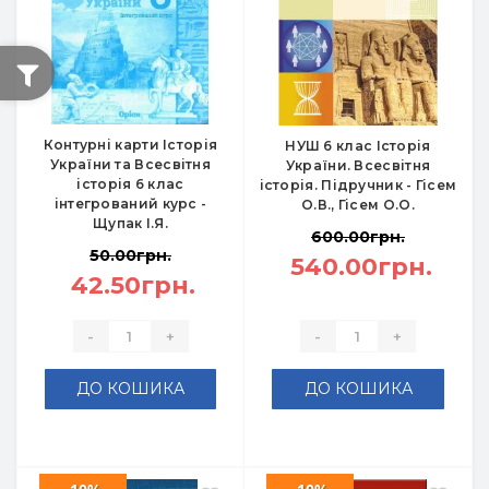
Контурні карти Історія
НУШ 6 клас Історія
України та Всесвітня
України. Всесвітня
історія 6 клас
історія. Підручник - Гісем
інтегрований курс -
О.В., Гісем О.О.
Щупак І.Я.
600.00грн.
50.00грн.
540.00грн.
42.50грн.
-
+
-
+
ДО КОШИКА
ДО КОШИКА