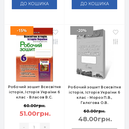
ДО КОШИКА
ДО КОШИКА
-15%
-20%
Робочий зошит Всесвітня
Робочий зошит Всесвітня
історія, Історія України 6
історія, Історія України 6
клас - Власов В.С.
клас - Мороз П.В.,
Галєгова О.В.
60.00грн.
60.00грн.
51.00грн.
48.00грн.
-
+