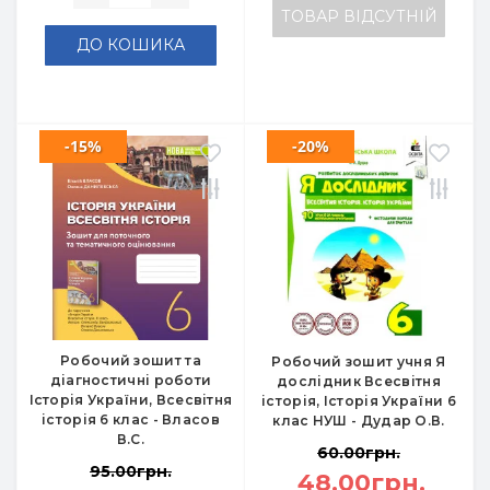
ТОВАР ВІДСУТНІЙ
ДО КОШИКА
-15%
-20%
Робочий зошит та
Робочий зошит учня Я
діагностичні роботи
дослідник Всесвітня
Історія України, Всесвітня
історія, Історія України 6
історія 6 клас - Власов
клас НУШ - Дудар О.В.
В.С.
60.00грн.
95.00грн.
48.00грн.