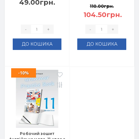
49.00грн.
110.00грн.
104.50грн.
-
+
-
+
ДО КОШИКА
ДО КОШИКА
-10%
Робочий зошит