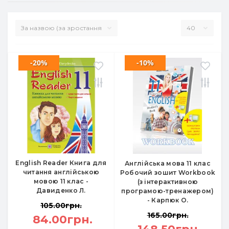
-20%
-10%
English Reader Книга для
Англійська мова 11 клас
читання англійською
Робочий зошит Workbook
мовою 11 клас -
(з інтерактивною
Давиденко Л.
програмою-тренажером)
- Карпюк О.
105.00грн.
165.00грн.
84.00грн.