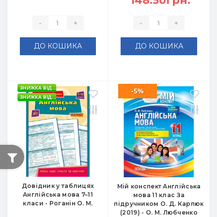
148.50грн.
-
+
-
+
ДО КОШИКА
ДО КОШИКА
ЗНИЖКА ВІД...
-5%
ЗНИЖКА ВІД...
Довідник у таблицях
Мій конспект Англійська
Англійська мова 7–11
мова 11 клас За
класи - Роганін О. М.
підручником О. Д. Карпюк
(2019) - О. М. Любченко