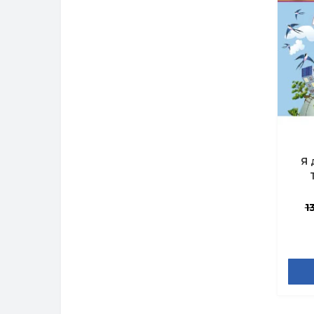
Я 
А
1