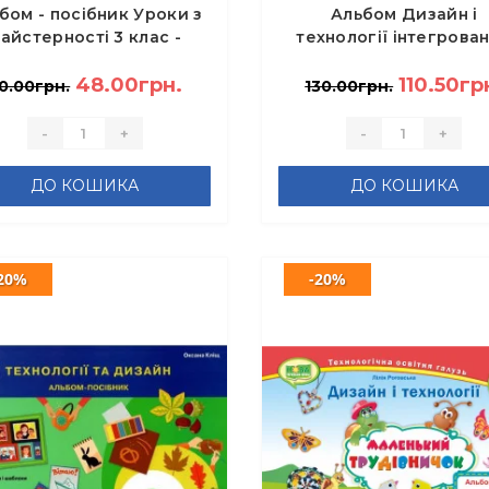
бом - посібник Уроки з
Альбом Дизайн і
айстерності 3 клас -
технології інтегрова
телянець Н. В, Агєєва
курс 3 клас Трудар
О.В.
48.00грн.
Технологічна освітн
110.50гр
0.00грн.
130.00грн.
галузь - Смалюх М.П
-
+
-
+
ДО КОШИКА
ДО КОШИКА
20%
-20%