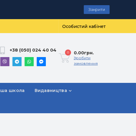
Закрити
Особистий кабінет
+38 (050) 024 40 04
0.00грн.
0
Зробити
замовлення
рша школа
Видавництва