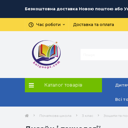
Безкоштовна доставка Новою поштою або Ук
Час роботи
Доставка та оплата
Каталог товарів
Дитяч
Всі т
Початкова школа
3 клас
Зошити та по