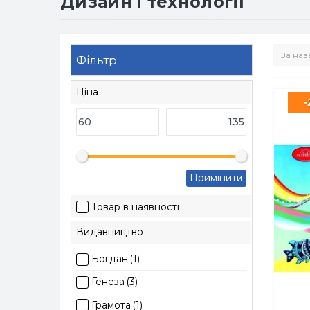
Дизайн і технології
Фільтр
Ціна
-
Примінити
Товар в наявності
Видавництво
Богдан
(1)
Генеза
(3)
Грамота
(1)