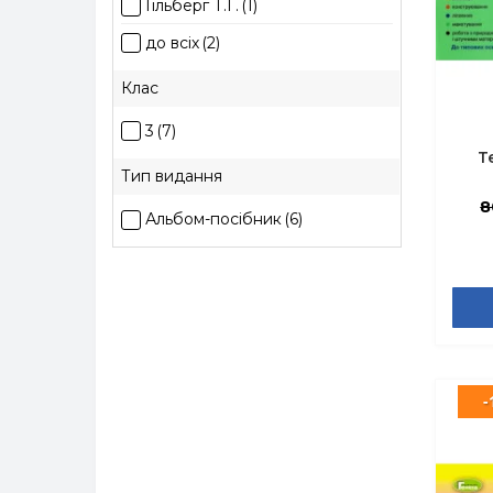
Гільберг Т.Г.
(1)
до всіх
(2)
Клас
3
(7)
Т
Тип видання
8
Альбом-посібник
(6)
-