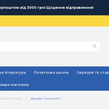
рпоштою від 3000 грн! Щоденне відправлення!
а література
Початкова школа
Середня та ста
овари магазину
сібники 3 клас
Дизайн і технології