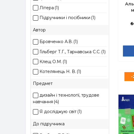
Аль
Літера
(1)
м
Ко
Підручники і посібники
(1)
6
Автор
Бровченко А.В.
(1)
Гільберг Т.Г., Тарнавська С.С.
(1)
Клещ О.М.
(1)
Котелянець Н. В.
(1)
-
Осадко Г.В.
(1)
Предмет
Роговська Л.
(1)
дизайн і технології, трудове
Смалюх М.П.
(1)
навчання
(4)
Я досліджую світ
(1)
До підручника