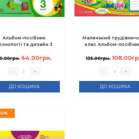
Альбом-посібник
Маленький трудівничо
ехнології та дизайн 3
клас Альбом-посібни
клас - Кліщ О.М.
технології та дизайну
64.00грн.
Роговська Л.
108.00гр
0.00грн.
135.00грн.
-
+
-
+
ДО КОШИКА
ДО КОШИКА
15%