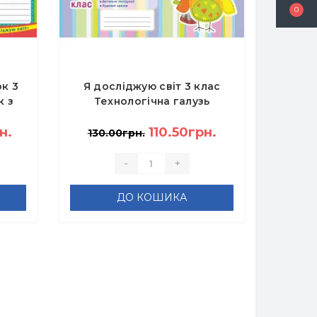
0
к 3
Я досліджую світ 3 клас
к з
Технологічна галузь
 -
Альбом - Бровченко А. В.
н.
110.50грн.
130.00грн.
-
+
ДО КОШИКА