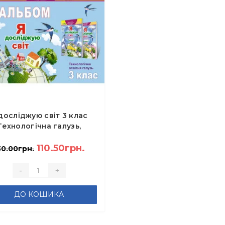
досліджую світ 3 клас
Технологічна галузь,
льбом - Гільберг Т.Г.
110.50грн.
30.00грн.
-
+
ДО КОШИКА