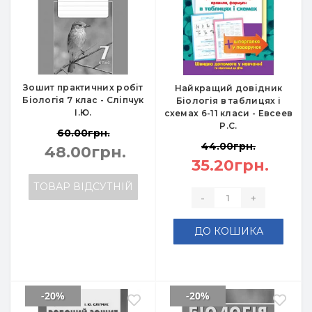
Зошит практичних робіт
Найкращий довідник
Біологія 7 клас - Сліпчук
Біологія в таблицях і
І.Ю.
схемах 6-11 класи - Евсеев
Р.С.
60.00грн.
44.00грн.
48.00грн.
35.20грн.
ТОВАР ВІДСУТНІЙ
-
+
ДО КОШИКА
-20%
-20%