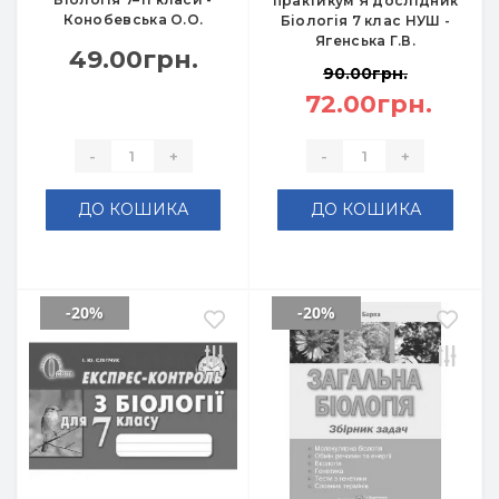
практикум Я дослідник
Конобевська О.О.
Біологія 7 клас НУШ -
Ягенська Г.В.
49.00грн.
90.00грн.
72.00грн.
-
+
-
+
ДО КОШИКА
ДО КОШИКА
-20%
-20%