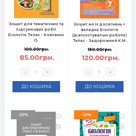
Зошит для тематичних та
Зошит моїх досягнень +
підсумкових робіт
вкладка Біологія
Біологія 7клас - Козленко
(діагностувальні роботи)
О.
7клас - Задорожний К.М.
100.00грн.
150.00грн.
85.00грн.
120.00грн.
-
+
-
+
ДО КОШИКА
ДО КОШИКА
-20%
-20%