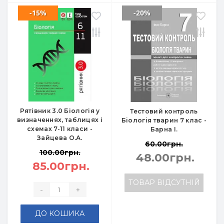
-15%
-20%
Рятівник 3.0 Біологія у
Тестовий контроль
визначеннях, таблицях і
Біологія тварин 7 клас -
схемах 7-11 класи -
Барна І.
Зайцева О.А.
60.00грн.
100.00грн.
48.00грн.
85.00грн.
ТОВАР ВІДСУТНІЙ
-
+
ДО КОШИКА