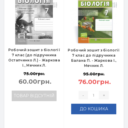
Робочий зошит з біології
Робочий зошит з біології
7 клас (до підручника
7 клас до підручника
Остапченко Л.) - Жаркова
Балана П. - Жаркова І.,
І., Мечник Л.
Мечник Л.
75.00грн.
95.00грн.
60.00грн.
76.00грн.
-
+
ТОВАР ВІДСУТНІЙ
ДО КОШИКА