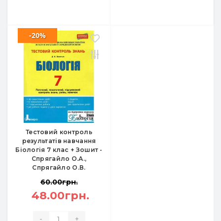
-20%
Тестовий контроль
результатів навчання
Біологія 7 клас + Зошит -
Спрягайло О.А.,
Спрягайло О.В.
60.00грн.
48.00грн.
-
+