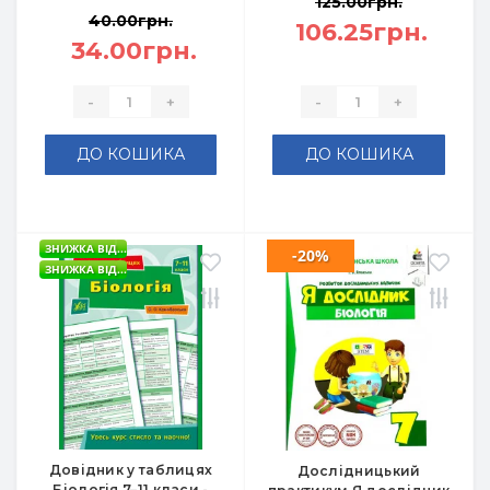
125.00грн.
40.00грн.
106.25грн.
34.00грн.
-
+
-
+
ДО КОШИКА
ДО КОШИКА
ЗНИЖКА ВІД...
-20%
ЗНИЖКА ВІД...
Довідник у таблицях
Дослідницький
Біологія 7–11 класи -