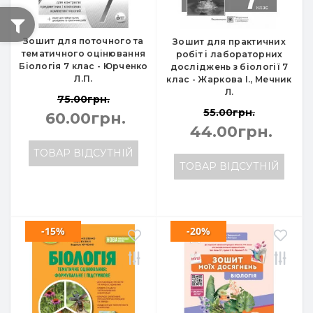
Зошит для поточного та
Зошит для практичних
тематичного оцінювання
робіт і лабораторних
Біологія 7 клас - Юрченко
досліджень з біології 7
Л.П.
клас - Жаркова І., Мечник
Л.
75.00грн.
55.00грн.
60.00грн.
44.00грн.
ТОВАР ВІДСУТНІЙ
ТОВАР ВІДСУТНІЙ
-15%
-20%