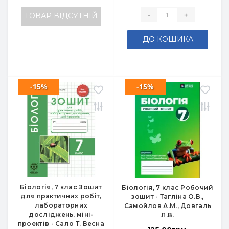
-
+
ТОВАР ВІДСУТНІЙ
ДО КОШИКА
-15%
-15%
Біологія, 7 клас Зошит
Біологія, 7 клас Робочий
для практичних робіт,
зошит - Тагліна О.В.,
лабораторних
Самойлов А.М., Довгаль
досліджень, міні-
Л.В.
проектів - Сало Т. Весна